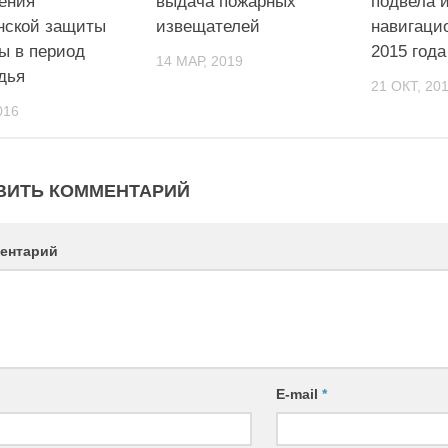
ения
выдача пожарных
подвела 
нской защиты
извещателей
навигаци
ы в период
2015 года
14 МАР, 2019
дья
21 ОКТ, 20
016
ВИТЬ КОММЕНТАРИЙ
ентарий
E-mail
*