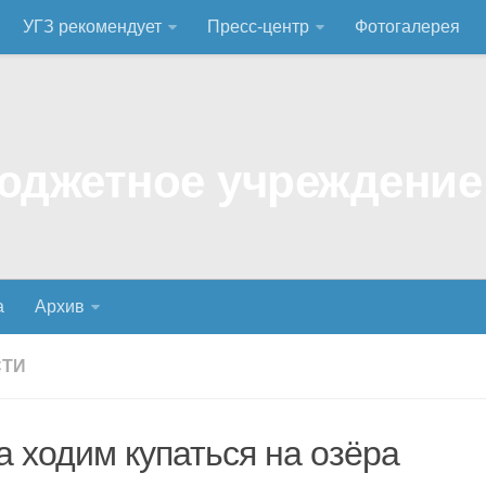
УГЗ рекомендует
Пресс-центр
Фотогалерея
а
Архив
СТИ
а ходим купаться на озёра