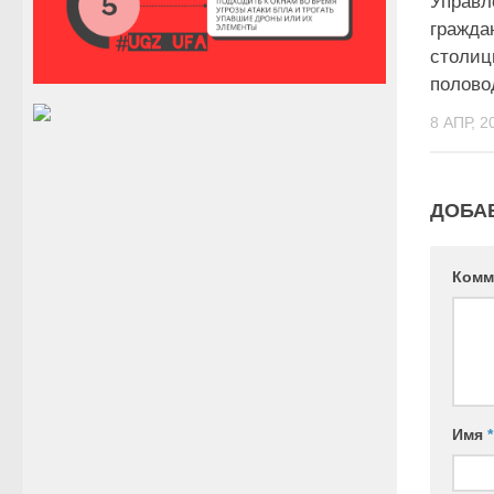
Управл
гражда
столиц
полово
8 АПР, 2
ДОБА
Комм
Имя
*