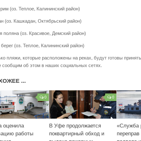
рим (оз. Теплое, Калининский район)
н (оз. Кашкадан, Октябрьский район)
я поляна (оз. Красивое, Демский район)
берег (оз. Теплое, Калининский район)
ько пляжи, которые расположены на реках, будут готовы приня
е сообщим об этом в наших социальных сетях.
ХОЖЕЕ ...
0
0
 оценила
В Уфе продолжается
«Служба 
зацию работы
поквартирный обход и
переправ