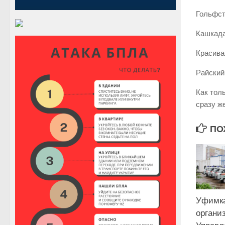
Гольфст
Кашкада
Красива
Райский 
Как тол
сразу ж
ПО
Уфимка
органи