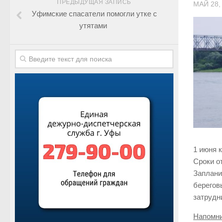
ПРЕДЫДУЩАЯ ЗАПИСЬ
МАЙ 28,
Уфимские спасатели помогли утке с
утятами
1 июня 
Сроки о
Заплани
берегов
затрудн
Напомни