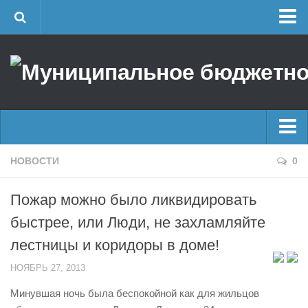
Главная
Об учреждении
Руководство
ЕДДС г. Уфы
Районные УГЗ
Главные новости
НОВОСТИ
0
Поисково-спасательный отряд г. Уфы
Новости
Учебно-методический отдел
Пожар можно было ликвидировать
Оперативная сводка
Центр размещения пострадавших
быстрее, или Люди, не захламляйте
Архив
Раскрытие информации
лестницы и коридоры в доме!
Отчеты о реализации муниципальных программ
Половодье
НОЯБРЬ 27, 2013
Документы
Купальный сезон
Минувшая ночь была беспокойной как для жильцов
История