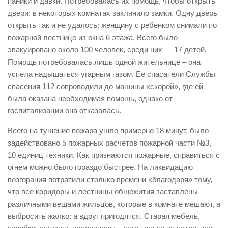
паники и давки. Потребовалась их помощь, чтобы открыть
двери: в некоторых комнатах заклинило замки. Одну дверь
Контакты
открыть так и не удалось: женщину с ребенком снимали по
Вакансии
пожарной лестнице из окна 6 этажа. Всего было
эвакуировано около 100 человек, среди них — 17 детей.
Помощь потребовалась лишь одной жительнице – она
успела надышаться угарным газом. Ее спасатели Службы
спасения 112 сопроводили до машины «скорой», где ей
была оказана необходимая помощь, однако от
госпитализации она отказалась.
Всего на тушение пожара ушло примерно 18 минут, было
задействовано 5 пожарных расчетов пожарной части №3,
10 единиц техники. Как признаются пожарные, справиться с
огнем можно было гораздо быстрее. На ликвидацию
возгорания потратили столько времени «благодаря» тому,
что все коридоры и лестницы общежития заставлены
различными вещами жильцов, которые в комнате мешают, а
выбросить жалко: а вдруг пригодятся. Старая мебель,