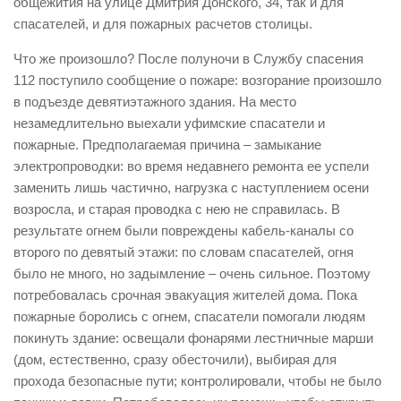
общежития на улице Дмитрия Донского, 34, так и для
Виды деятельности
спасателей, и для пожарных расчетов столицы.
Обслуживание опасных производственных объектов
Что же произошло? После полуночи в Службу спасения
112 поступило сообщение о пожаре: возгорание произошло
Оказание платных образовательных услуг
в подъезде девятиэтажного здания. На место
УГЗ рекомендует
незамедлительно выехали уфимские спасатели и
пожарные. Предполагаемая причина – замыкание
Памятки населению
электропроводки: во время недавнего ремонта ее успели
Как стать спасателем
заменить лишь частично, нагрузка с наступлением осени
Уголок гражданской обороны
возросла, и старая проводка с нею не справилась. В
результате огнем были повреждены кабель-каналы со
Пресс-центр
второго по девятый этажи: по словам спасателей, огня
СМИ о нас
было не много, но задымление – очень сильное. Поэтому
потребовалась срочная эвакуация жителей дома. Пока
Конкурсы
пожарные боролись с огнем, спасатели помогали людям
Наша работа
покинуть здание: освещали фонарями лестничные марши
Фотогалерея
(дом, естественно, сразу обесточили), выбирая для
прохода безопасные пути; контролировали, чтобы не было
Обращения