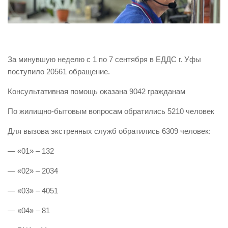
Виды деятельности
Обслуживание опасных производственных объектов
Оказание платных образовательных услуг
За минувшую неделю с 1 по 7 сентября в ЕДДС г. Уфы
УГЗ рекомендует
поступило 20561 обращение.
Памятки населению
Консультативная помощь оказана 9042 гражданам
Как стать спасателем
По жилищно-бытовым вопросам обратились 5210 человек
Уголок гражданской обороны
Для вызова экстренных служб обратились 6309 человек:
Пресс-центр
— «01» – 132
СМИ о нас
Конкурсы
— «02» – 2034
Наша работа
— «03» – 4051
Фотогалерея
— «04» – 81
Обращения