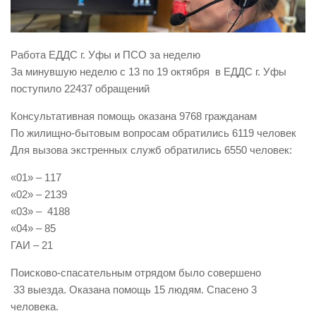
Виды деятельности
Обслуживание опасных производственных объектов
Работа ЕДДС г. Уфы и ПСО за неделю
Оказание платных образовательных услуг
За минувшую неделю с 13 по 19 октября в ЕДДС г. Уфы
поступило 22437 обращений
УГЗ рекомендует
Памятки населению
Консультативная помощь оказана 9768 гражданам
По жилищно-бытовым вопросам обратились 6119 человек
Как стать спасателем
Для вызова экстренных служб обратились 6550 человек:
Уголок гражданской обороны
«01» – 117
Пресс-центр
«02» – 2139
СМИ о нас
«03» – 4188
«04» – 85
Конкурсы
ГАИ – 21
Наша работа
Поисково-спасательным отрядом было совершено
Фотогалерея
33 выезда. Оказана помощь 15 людям. Спасено 3
человека.
Обращения