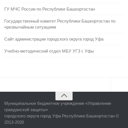
ГУ МЧС России по Республике Башкортостан
Государственный комитет Республики Башкортостан по
чрезвычайным ситуациям
Сайт администрации городского округа город Уфа
Учебно-методический отдел МБУ УГЗ г. Уфы
Главная
Муниципальное бюджетное учреждение «
Управление
Об учреждении
гражданской защиты
»
городского округа город Уфа Республики Башкортостан ©
Руководство
2013-2026
ЕДДС г. Уфы