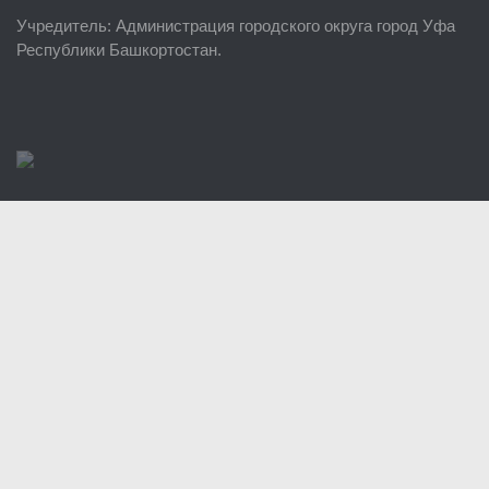
Учредитель
: Администрация городского округа город Уфа
Районные УГЗ
Республики Башкортостан.
Поисково-спасательный отряд г. Уфы
Учебно-методический отдел
Центр размещения пострадавших
Раскрытие информации
Отчеты о реализации муниципальных программ
Документы
История
Виды деятельности
Обслуживание опасных производственных объектов
Оказание платных образовательных услуг
УГЗ рекомендует
Памятки населению