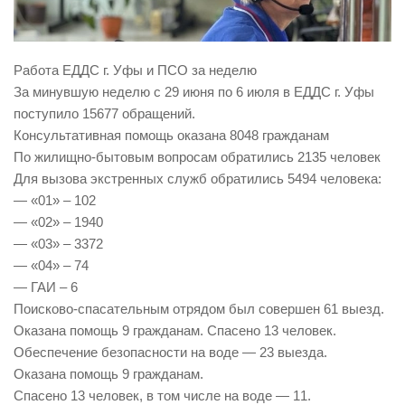
Виды деятельности
Обслуживание опасных производственных объектов
Работа ЕДДС г. Уфы и ПСО за неделю
Оказание платных образовательных услуг
За минувшую неделю с 29 июня по 6 июля в ЕДДС г. Уфы
поступило 15677 обращений.
УГЗ рекомендует
Консультативная помощь оказана 8048 гражданам
Памятки населению
По жилищно-бытовым вопросам обратились 2135 человек
Как стать спасателем
Для вызова экстренных служб обратились 5494 человека:
— «01» – 102
Уголок гражданской обороны
— «02» – 1940
Пресс-центр
— «03» – 3372
— «04» – 74
СМИ о нас
— ГАИ – 6
Конкурсы
Поисково-спасательным отрядом был совершен 61 выезд.
Наша работа
Оказана помощь 9 гражданам. Спасено 13 человек.
Обеспечение безопасности на воде — 23 выезда.
Фотогалерея
Оказана помощь 9 гражданам.
Обращения
Спасено 13 человек, в том числе на воде — 11.