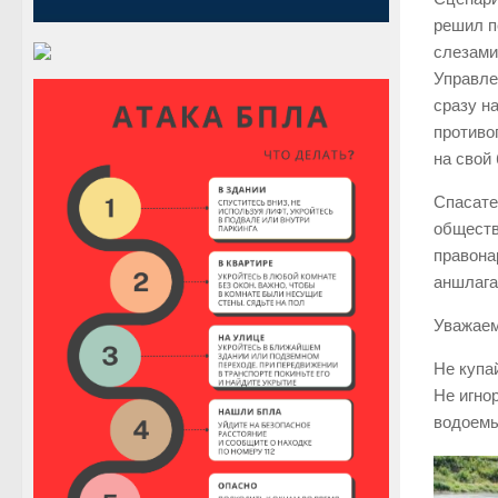
решил п
слезами
Управле
сразу н
противо
на свой
Спасате
обществ
правона
аншлага
Уважаем
Не купа
Не игно
водоемы