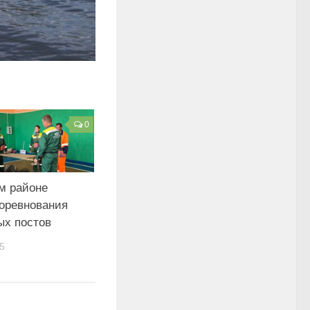
0
м районе
оревнования
ых постов
5