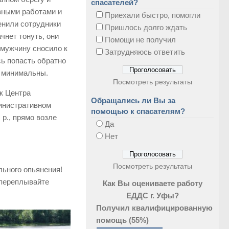
спасателей?
зными работами и
Приехали быстро, помогли
енили сотрудники
Пришлось долго ждать
чнет тонуть, они
Помощи не получил
 мужчину сносило к
Затрудняюсь ответить
сь попасть обратно
и минимальны.
Посмотреть результаты
ик Центра
Обращались ли Вы за
министративном
помощью к спасателям?
р., прямо возле
Да
Нет
Посмотреть результаты
льного опьянения!
 переплывайте
Как Вы оцениваете работу
ЕДДС г. Уфы?
Получил квалифицированную
помощь
(55%)