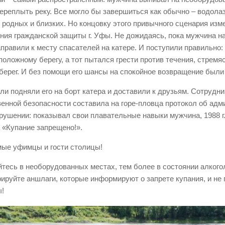
ереплыть реку. Все могло бы завершиться как обычно – водола
 родных и близких. Но концовку этого привычного сценария изм
ния гражданской защиты г. Уфы. Не дожидаясь, пока мужчина на
аправили к месту спасателей на катере. И поступили правильно:
положному берегу, а тот пытался грести против течения, стремя
 берег. И без помощи его шансы на спокойное возвращение был
ли подняли его на борт катера и доставили к друзьям. Сотрудн
енной безопасности составила на горе-пловца протокол об ад
рушении: показывал свои плавательные навыки мужчина, 1988 г. 
 «Купание запрещено!».
ые уфимцы и гости столицы!
йтесь в необорудованных местах, тем более в состоянии алкого
рируйте аншлаги, которые информируют о запрете купания, и не
!