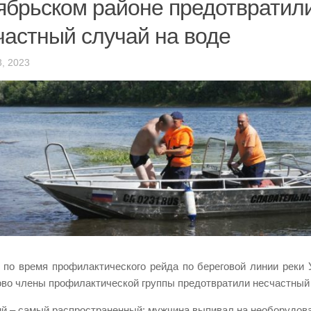
ябрьском районе предотвратил
частный случай на воде
, 2023
 по время профилактического рейда по береговой линии реки
во члены профилактической группы предотвратили несчастный 
й – самый распространенный: мужчина выпивал на необорудова