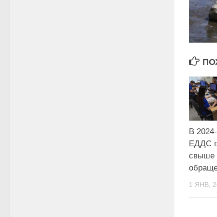
ПО
В 2024
ЕДДС г
свыше 
обращ
1 ЯНВ, 