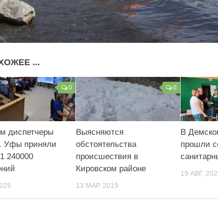
ХОЖЕЕ ...
0
0
-м диспетчеры
Выясняются
В Демско
. Уфы приняли
обстоятельства
прошли с
1 240000
происшествия в
санитарн
ений
Кировском районе
19 АВГ, 202
2025
13 МАР, 2019