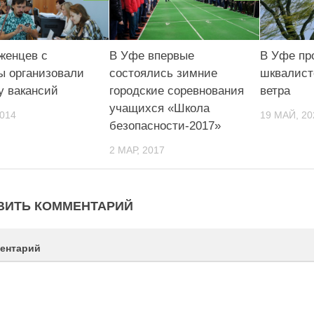
женцев с
В Уфе впервые
В Уфе пр
ы организовали
состоялись зимние
шквалист
у вакансий
городские соревнования
ветра
учащихся «Школа
2014
19 МАЙ, 20
безопасности-2017»
2 МАР, 2017
ВИТЬ КОММЕНТАРИЙ
ентарий