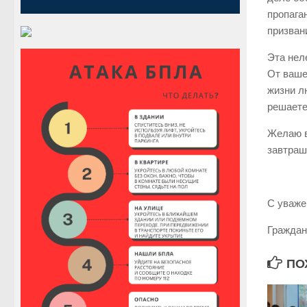
пропага
призван
Эта нел
От ваше
жизни л
решаете
Желаю в
завтраш
С уваже
Граж
ПО