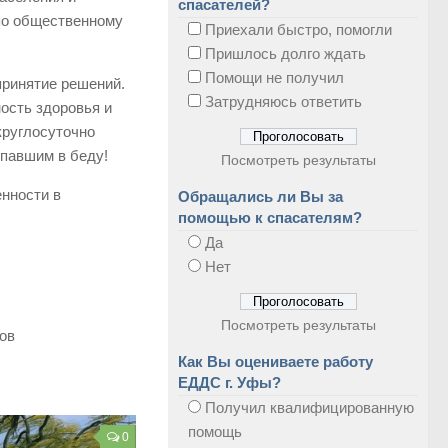
спасателей?
 по общественному
Приехали быстро, помогли
Пришлось долго ждать
Помощи не получил
принятие решений.
Затрудняюсь ответить
ость здоровья и
круглосуточно
опавшим в беду!
Посмотреть результаты
енности в
Обращались ли Вы за
помощью к спасателям?
Да
Нет
Посмотреть результаты
ов
Как Вы оцениваете работу
ЕДДС г. Уфы?
Получил квалифицированную
помощь
0