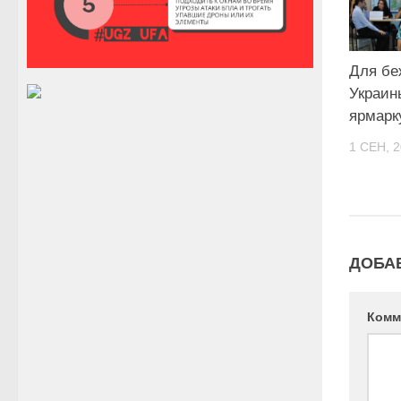
Для бе
Украин
ярмарк
1 СЕН, 
ДОБА
Комм