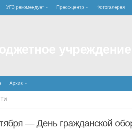
УГЗ рекомендует
Пресс-центр
Фотогалерея
а
Архив
СТИ
ктября — День гражданской об