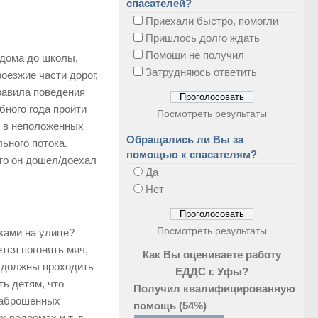
спасателей?
Приехали быстро, помогли
Пришлось долго ждать
Помощи не получил
 дома до школы,
Затрудняюсь ответить
оезжие части дорог,
правила поведения
бного года пройти
Посмотреть результаты
у в неположенных
Обращались ли Вы за
ьного потока.
помощью к спасателям?
то он дошел/доехал
Да
Нет
Посмотреть результаты
иками на улице?
тся погонять мяч,
Как Вы оцениваете работу
ы должны проходить
ЕДДС г. Уфы?
ь детям, что
Получил квалифицированную
 заброшенных
помощь
(54%)
 водоемах и т. д.