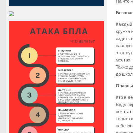
На что 
Безопа
Каждый 
кружка 
ездить 
на доро
этот пу
местах,
Также д
до школ
Опасны
Кто в д
Ведь пе
покатат
только 
небезоп
строения