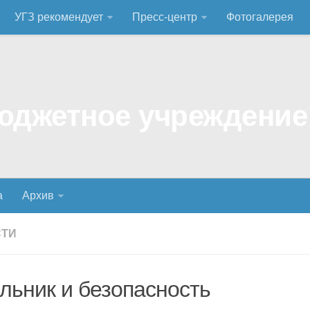
УГЗ рекомендует
Пресс-центр
Фотогалерея
а
Архив
СТИ
льник и безопасность