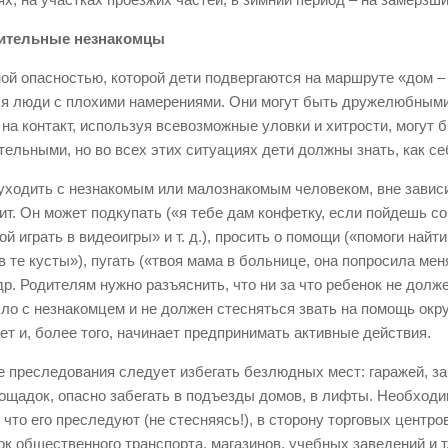
ительные незнакомцы
ой опасностью, которой дети подвергаются на маршруте «дом –
я люди с плохими намерениями. Они могут быть дружелюбными
 на контакт, используя всевозможные уловки и хитрости, могут 
тельными, но во всех этих ситуациях дети должны знать, как се
уходить с незнакомым или малознакомым человеком, вне зависим
рит. Он может подкупать («я тебе дам конфетку, если пойдешь со
й играть в видеоигры» и т. д.), просить о помощи («помоги найт
 те кусты»), пугать («твоя мама в больнице, она попросила мен
 др. Родителям нужно разъяснить, что ни за что ребенок не долж
ыло с незнакомцем и не должен стесняться звать на помощь окр
ает и, более того, начинает предпринимать активные действия.
е преследования следует избегать безлюдных мест: гаражей, з
ощадок, опасно забегать в подъезды домов, в лифты. Необходи
, что его преследуют (не стесняясь!), в сторону торговых центр
ок общественного транспорта, магазинов, учебных заведений и т