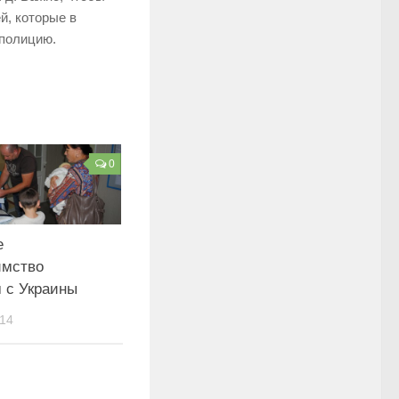
й, которые в
 полицию.
0
е
имство
 с Украины
14