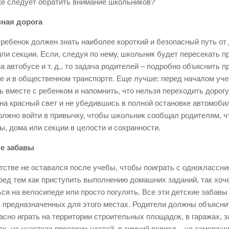
же следует обратить внимание школьников?
сная дорога
ребенок должен знать наиболее короткий и безопасный путь от
или секции. Если, следуя по нему, школьник будет пересекать пр
на автобусе и т. д., то задача родителей – подробно объяснить 
ге и в общественном транспорте. Еще лучше: перед началом уче
ть вместе с ребенком и напомнить, что нельзя переходить дорог
 на красный свет и не убедившись в полной остановке автомобил
олжно войти в привычку, чтобы школьник сообщал родителям, ч
ы, дома или секции в целости и сохранности.
е забавы
етстве не оставался после учебы, чтобы поиграть с одноклассн
ред тем как приступить выполнению домашних заданий, так хоче
ься на велосипеде или просто погулять. Все эти детские забав
в предназначенных для этого местах. Родители должны объяснит
асно играть на территории строительных площадок, в гаражах,
х, на участках проезжих частей, в зимний период – на замерзших