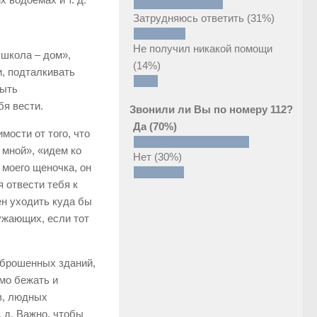
Затрудняюсь ответить
(31%)
Не получил никакой помощи
 школа – дом»,
(14%)
, подталкивать
быть
бя вести.
Звонили ли Вы по номеру 112?
Да
(70%)
ости от того, что
 мной», «идем ко
Нет
(30%)
и моего щеночка, он
я отвести тебя к
ен уходить куда бы
ужающих, если тот
аброшенных зданий,
мо бежать и
ов, людных
. д. Важно, чтобы