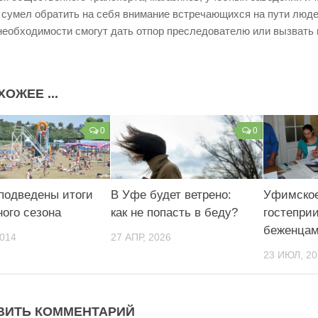
 сумел обратить на себя внимание встречающихся на пути люде
необходимости смогут дать отпор преследователю или вызвать
ХОЖЕЕ ...
0
0
подведены итоги
В Уфе будет ветрено:
Уфимско
ного сезона
как не попасть в беду?
гостепри
беженцам
2014
27 АПР, 2026
23 ИЮЛ, 20
ВИТЬ КОММЕНТАРИЙ