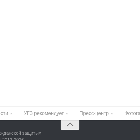
ости
УГЗ рекомендует
Пресс-центр
Фотог
ажданской защиты
»
© 2013-2026