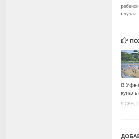
ребенок
случае 
ПО
В Уфе 
купаль
9 СЕН, 
ДОБА