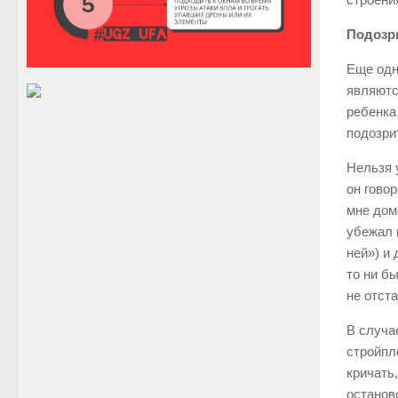
Подозр
Еще одн
являютс
ребенка
подозри
Нельзя 
он гово
мне домо
убежал в
ней») и
то ни б
не отст
В случа
стройпл
кричать
останов