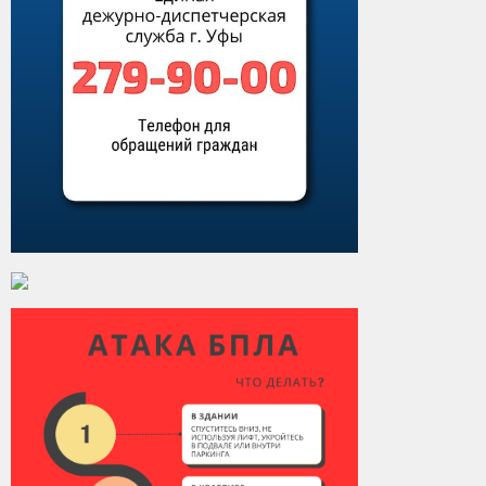
Виды деятельности
Обслуживание опасных производственных объектов
Оказание платных образовательных услуг
УГЗ рекомендует
Памятки населению
Как стать спасателем
Уголок гражданской обороны
Пресс-центр
СМИ о нас
Конкурсы
Наша работа
Фотогалерея
Обращения