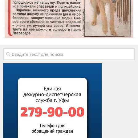
Виды деятельности
Обслуживание опасных производственных объектов
Оказание платных образовательных услуг
УГЗ рекомендует
Памятки населению
Как стать спасателем
Уголок гражданской обороны
Пресс-центр
СМИ о нас
Конкурсы
Наша работа
Фотогалерея
Обращения