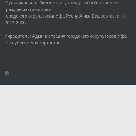
Муниципальное бюджетное учреждение «
Управление
Об учреждении
гражданской защиты
»
городского округа город Уфа Республики Башкортостан ©
Руководство
2013-2026
ЕДДС г. Уфы
Учредитель
: Администрация городского округа город Уфа
Районные УГЗ
Республики Башкортостан.
Поисково-спасательный отряд г. Уфы
Учебно-методический отдел
Центр размещения пострадавших
Раскрытие информации
Отчеты о реализации муниципальных программ
Документы
История
Виды деятельности
Обслуживание опасных производственных объектов