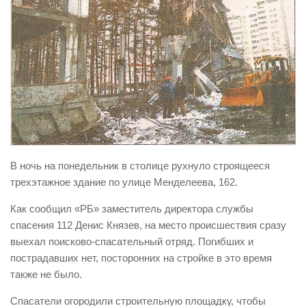
Виды деятельности
Обслуживание опасных производственных объектов
Оказание платных образовательных услуг
УГЗ рекомендует
Памятки населению
Как стать спасателем
Уголок гражданской обороны
В ночь на понедельник в столице рухнуло строящееся
Пресс-центр
трехэтажное здание по улице Менделеева, 162.
СМИ о нас
Как сообщил «РБ» заместитель директора службы
спасения 112 Денис Князев, на место происшествия сразу
Конкурсы
выехал поисково-спасательный отряд. Погибших и
Наша работа
пострадавших нет, посторонних на стройке в это время
Фотогалерея
также не было.
Обращения
Спасатели огородили строительную площадку, чтобы