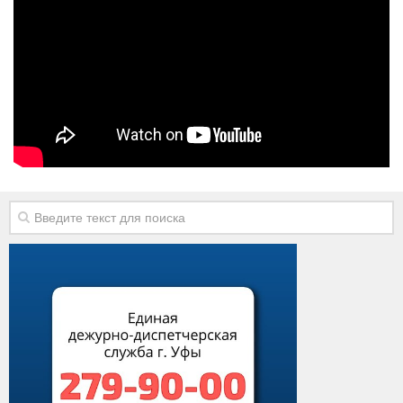
Виды деятельности
Обслуживание опасных производственных объектов
Оказание платных образовательных услуг
УГЗ рекомендует
Памятки населению
Как стать спасателем
Уголок гражданской обороны
Пресс-центр
СМИ о нас
Конкурсы
Наша работа
Фотогалерея
Обращения