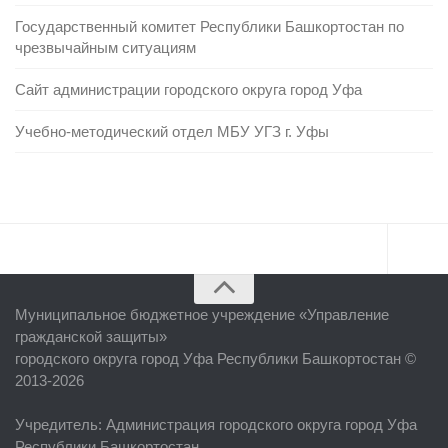
Государственный комитет Республики Башкортостан по
чрезвычайным ситуациям
Сайт администрации городского округа город Уфа
Учебно-методический отдел МБУ УГЗ г. Уфы
Главная
Муниципальное бюджетное учреждение «
Управление
Об учреждении
гражданской защиты
»
городского округа город Уфа Республики Башкортостан ©
Руководство
2013-2026
ЕДДС г. Уфы
Учредитель
: Администрация городского округа город Уфа
Районные УГЗ
Республики Башкортостан.