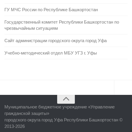
ГУ МЧС России по Республике Башкортостан
Государственный комитет Республики Башкортостан по
чрезвычайным ситуациям
Сайт администрации городского округа город Уфа
Учебно-методический отдел МБУ УГЗ г. Уфы
Главная
Муниципальное бюджетное учреждение «
Управление
Об учреждении
гражданской защиты
»
городского округа город Уфа Республики Башкортостан ©
Руководство
2013-2026
ЕДДС г. Уфы