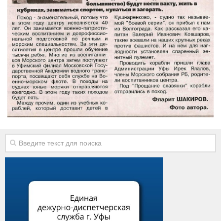
Виды деятельности
Обслуживание опасных производственных объектов
Оказание платных образовательных услуг
УГЗ рекомендует
Памятки населению
Как стать спасателем
Уголок гражданской обороны
Пресс-центр
СМИ о нас
Конкурсы
Наша работа
Фотогалерея
Обращения