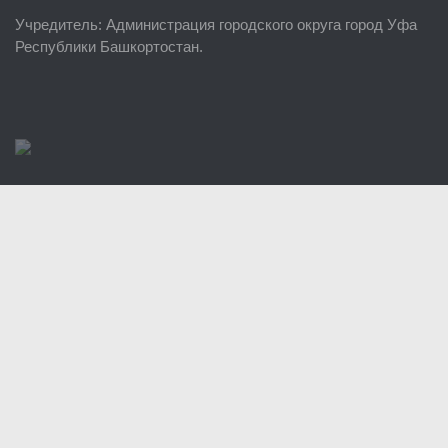
Учредитель
: Администрация городского округа город Уфа
Районные УГЗ
Республики Башкортостан.
Поисково-спасательный отряд г. Уфы
Учебно-методический отдел
Центр размещения пострадавших
Раскрытие информации
Отчеты о реализации муниципальных программ
Документы
История
Виды деятельности
Обслуживание опасных производственных объектов
Оказание платных образовательных услуг
УГЗ рекомендует
Памятки населению