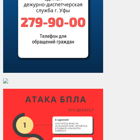
Виды деятельности
Обслуживание опасных производственных объектов
Оказание платных образовательных услуг
УГЗ рекомендует
Памятки населению
Как стать спасателем
Уголок гражданской обороны
Пресс-центр
СМИ о нас
Конкурсы
Наша работа
Фотогалерея
Обращения