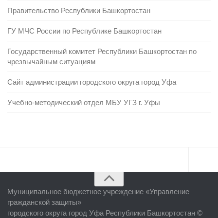
Правительство Республики Башкортостан
ГУ МЧС России по Республике Башкортостан
Государственный комитет Республики Башкортостан по
чрезвычайным ситуациям
Сайт администрации городского округа город Уфа
Учебно-методический отдел МБУ УГЗ г. Уфы
Главная
Муниципальное бюджетное учреждение «
Управление
Об учреждении
гражданской защиты
»
городского округа город Уфа Республики Башкортостан ©
Руководство