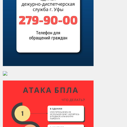
Виды деятельности
Обслуживание опасных производственных объектов
Оказание платных образовательных услуг
УГЗ рекомендует
Памятки населению
Как стать спасателем
Уголок гражданской обороны
Пресс-центр
СМИ о нас
Конкурсы
Наша работа
Фотогалерея
Обращения