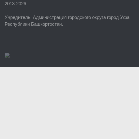
2013-2026
ЕДДС г. Уфы
Учредитель
: Администрация городского округа город Уфа
Районные УГЗ
Республики Башкортостан.
Поисково-спасательный отряд г. Уфы
Учебно-методический отдел
Центр размещения пострадавших
Раскрытие информации
Отчеты о реализации муниципальных программ
Документы
История
Виды деятельности
Обслуживание опасных производственных объектов
Оказание платных образовательных услуг
УГЗ рекомендует