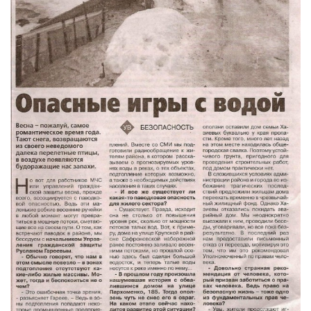
Виды деятельности
Обслуживание опасных производственных объектов
Оказание платных образовательных услуг
УГЗ рекомендует
Памятки населению
Как стать спасателем
Уголок гражданской обороны
Пресс-центр
СМИ о нас
Конкурсы
Наша работа
Фотогалерея
Обращения