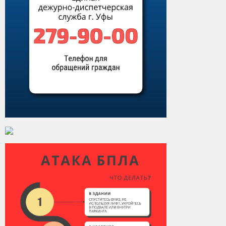
Виды деятельности
Обслуживание опасных производственных объектов
Оказание платных образовательных услуг
УГЗ рекомендует
Памятки населению
Как стать спасателем
Уголок гражданской обороны
Пресс-центр
СМИ о нас
Конкурсы
Наша работа
Фотогалерея
Обращения