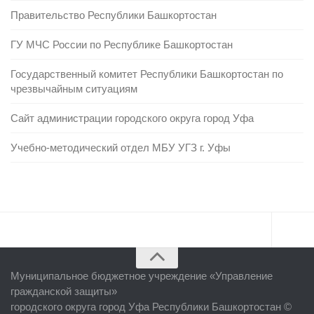
Правительство Республики Башкортостан
ГУ МЧС России по Республике Башкортостан
Государственный комитет Республики Башкортостан по
чрезвычайным ситуациям
Сайт администрации городского округа город Уфа
Учебно-методический отдел МБУ УГЗ г. Уфы
Главная
Муниципальное бюджетное учреждение «
Управление
Об учреждении
гражданской защиты
»
городского округа город Уфа Республики Башкортостан ©
Руководство