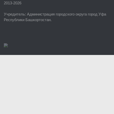
2013-2026
ЕДДС г. Уфы
Учредитель
: Администрация городского округа город Уфа
Районные УГЗ
Республики Башкортостан.
Поисково-спасательный отряд г. Уфы
Учебно-методический отдел
Центр размещения пострадавших
Раскрытие информации
Отчеты о реализации муниципальных программ
Документы
История
Виды деятельности
Обслуживание опасных производственных объектов
Оказание платных образовательных услуг
УГЗ рекомендует