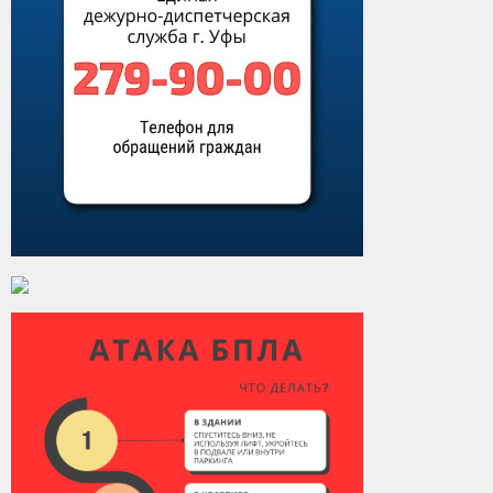
Виды деятельности
Обслуживание опасных производственных объектов
Оказание платных образовательных услуг
УГЗ рекомендует
Памятки населению
Как стать спасателем
Уголок гражданской обороны
Пресс-центр
СМИ о нас
Конкурсы
Наша работа
Фотогалерея
Обращения