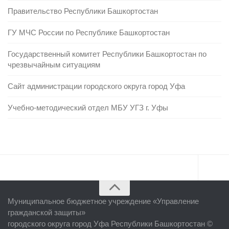
Правительство Республики Башкортостан
ГУ МЧС России по Республике Башкортостан
Государственный комитет Республики Башкортостан по
чрезвычайным ситуациям
Сайт администрации городского округа город Уфа
Учебно-методический отдел МБУ УГЗ г. Уфы
Главная
Муниципальное бюджетное учреждение «
Управление
Об учреждении
гражданской защиты
»
городского округа город Уфа Республики Башкортостан ©
Руководство