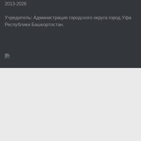
2013-2026
ЕДДС г. Уфы
Учредитель
: Администрация городского округа город Уфа
Районные УГЗ
Республики Башкортостан.
Поисково-спасательный отряд г. Уфы
Учебно-методический отдел
Центр размещения пострадавших
Раскрытие информации
Отчеты о реализации муниципальных программ
Документы
История
Виды деятельности
Обслуживание опасных производственных объектов
Оказание платных образовательных услуг
УГЗ рекомендует