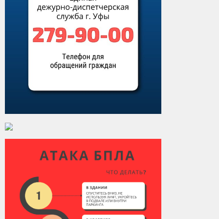
Виды деятельности
Обслуживание опасных производственных объектов
Оказание платных образовательных услуг
УГЗ рекомендует
Памятки населению
Как стать спасателем
Уголок гражданской обороны
Пресс-центр
СМИ о нас
Конкурсы
Наша работа
Фотогалерея
Обращения