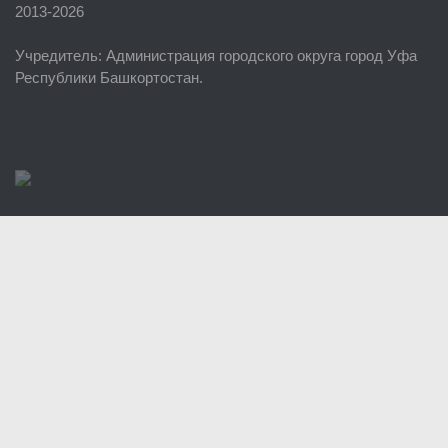
2013-2026
ЕДДС г. Уфы
Учредитель
: Администрация городского округа город Уфа
Районные УГЗ
Республики Башкортостан.
Поисково-спасательный отряд г. Уфы
Учебно-методический отдел
Центр размещения пострадавших
Раскрытие информации
Отчеты о реализации муниципальных программ
Документы
История
Виды деятельности
Обслуживание опасных производственных объектов
Оказание платных образовательных услуг
УГЗ рекомендует