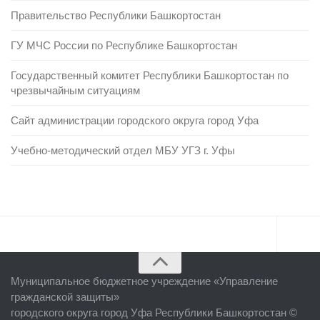
Правительство Республики Башкортостан
ГУ МЧС России по Республике Башкортостан
Государственный комитет Республики Башкортостан по
чрезвычайным ситуациям
Сайт администрации городского округа город Уфа
Учебно-методический отдел МБУ УГЗ г. Уфы
Главная
Муниципальное бюджетное учреждение «
Управление
Об учреждении
гражданской защиты
»
городского округа город Уфа Республики Башкортостан ©
Руководство