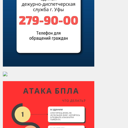
Виды деятельности
Обслуживание опасных производственных объектов
Оказание платных образовательных услуг
УГЗ рекомендует
Памятки населению
Как стать спасателем
Уголок гражданской обороны
Пресс-центр
СМИ о нас
Конкурсы
Наша работа
Фотогалерея
Обращения