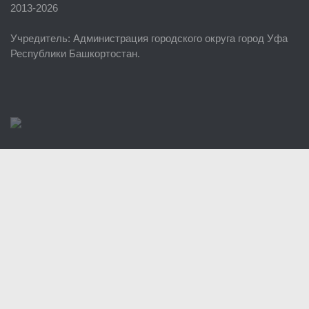
2013-2026
ЕДДС г. Уфы
Учредитель
: Администрация городского округа город Уфа
Районные УГЗ
Республики Башкортостан.
Поисково-спасательный отряд г. Уфы
Учебно-методический отдел
Центр размещения пострадавших
Раскрытие информации
Отчеты о реализации муниципальных программ
Документы
История
Виды деятельности
Обслуживание опасных производственных объектов
Оказание платных образовательных услуг
УГЗ рекомендует