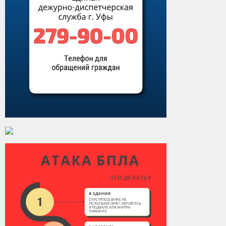
Виды деятельности
Обслуживание опасных производственных объектов
Оказание платных образовательных услуг
УГЗ рекомендует
Памятки населению
Как стать спасателем
Уголок гражданской обороны
Пресс-центр
СМИ о нас
Конкурсы
Наша работа
Фотогалерея
Обращения