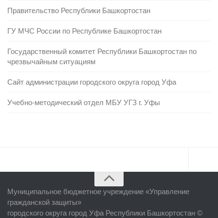
Правительство Республики Башкортостан
ГУ МЧС России по Республике Башкортостан
Государственный комитет Республики Башкортостан по
чрезвычайным ситуациям
Сайт администрации городского округа город Уфа
Учебно-методический отдел МБУ УГЗ г. Уфы
Главная
Муниципальное бюджетное учреждение «
Управление
Об учреждении
гражданской защиты
»
городского округа город Уфа Республики Башкортостан ©
Руководство