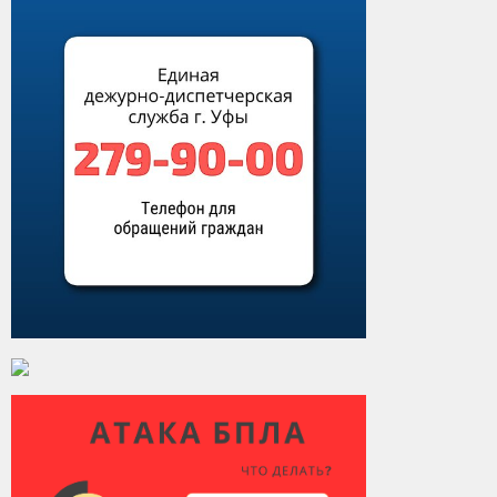
Виды деятельности
Обслуживание опасных производственных объектов
Оказание платных образовательных услуг
УГЗ рекомендует
Памятки населению
Как стать спасателем
Уголок гражданской обороны
Пресс-центр
СМИ о нас
Конкурсы
Наша работа
Фотогалерея
Обращения