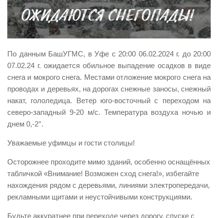
Виды деятельности
Обслуживание опасных производственных объектов
Оказание платных образовательных услуг
По данным БашУГМС, в Уфе с 20:00 06.02.2024 г. до 20:00
УГЗ рекомендует
07.02.24 г. ожидается обильное выпадение осадков в виде
снега и мокрого снега. Местами отложение мокрого снега на
Памятки населению
проводах и деревьях, на дорогах снежные заносы, снежный
Как стать спасателем
накат, гололедица. Ветер юго-восточный с переходом на
Уголок гражданской обороны
северо-западный 9-20 м/с. Температура воздуха ночью и
днем 0,-2°.
Пресс-центр
Уважаемые уфимцы и гости столицы!
СМИ о нас
Конкурсы
Осторожнее проходите мимо зданий, особенно оснащённых
табличкой «Внимание! Возможен сход снега!», избегайте
Наша работа
нахождения рядом с деревьями, линиями электропередачи,
Фотогалерея
рекламными щитами и неустойчивыми конструкциями.
Обращения
Будьте аккуратнее при переходе через дорогу, спуске с