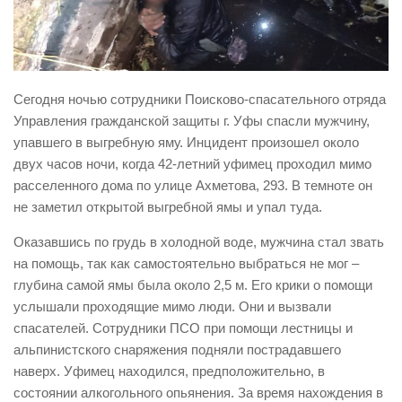
Виды деятельности
Обслуживание опасных производственных объектов
Оказание платных образовательных услуг
Сегодня ночью сотрудники Поисково-спасательного отряда
УГЗ рекомендует
Управления гражданской защиты г. Уфы спасли мужчину,
упавшего в выгребную яму. Инцидент произошел около
Памятки населению
двух часов ночи, когда 42-летний уфимец проходил мимо
Как стать спасателем
расселенного дома по улице Ахметова, 293. В темноте он
Уголок гражданской обороны
не заметил открытой выгребной ямы и упал туда.
Пресс-центр
Оказавшись по грудь в холодной воде, мужчина стал звать
на помощь, так как самостоятельно выбраться не мог –
СМИ о нас
глубина самой ямы была около 2,5 м. Его крики о помощи
Конкурсы
услышали проходящие мимо люди. Они и вызвали
Наша работа
спасателей. Сотрудники ПСО при помощи лестницы и
альпинистского снаряжения подняли пострадавшего
Фотогалерея
наверх. Уфимец находился, предположительно, в
Обращения
состоянии алкогольного опьянения. За время нахождения в