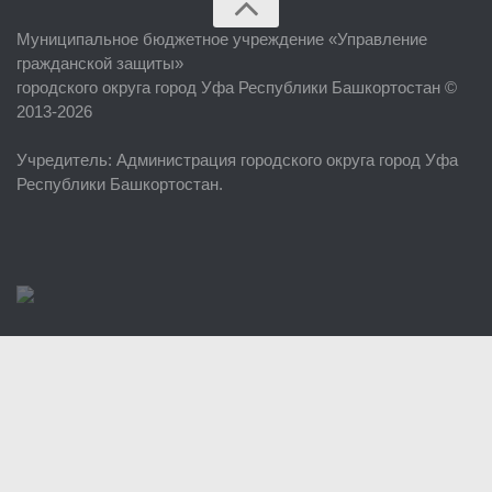
Главная
Муниципальное бюджетное учреждение «
Управление
Об учреждении
гражданской защиты
»
городского округа город Уфа Республики Башкортостан ©
Руководство
2013-2026
ЕДДС г. Уфы
Учредитель
: Администрация городского округа город Уфа
Районные УГЗ
Республики Башкортостан.
Поисково-спасательный отряд г. Уфы
Учебно-методический отдел
Центр размещения пострадавших
Раскрытие информации
Отчеты о реализации муниципальных программ
Документы
История
Виды деятельности