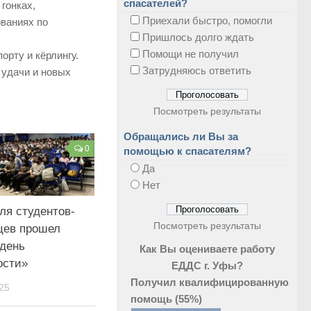
спасателей?
гонках,
Приехали быстро, помогли
ованиях по
Пришлось долго ждать
Помощи не получил
рту и кёрлингу.
Затрудняюсь ответить
 удачи и новых
Посмотреть результаты
Обращались ли Вы за
0
помощью к спасателям?
Да
Нет
ля студентов-
Посмотреть результаты
цев прошел
день
Как Вы оцениваете работу
ости»
ЕДДС г. Уфы?
Получил квалифицированную
25
помощь
(55%)