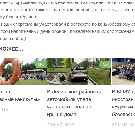
онно спортсмены будут соревноваться за первенство в лыжных 
ежной эстафете, хоккее в валенках, волейболе на снегу, соревн
му бою и кёрлинге.
 наши спортсмены участвовали в эстафете по конькобежному спо
втрой напряженный день борьбы, пожелаем нашим спортсменам
ний и побед!
ХОЖЕЕ ...
0
0
е за
В Ленинском районе на
В БГМУ д
асные каникулы»
автомобиль упала
иностран
часть вентканала с
«Единый 
2018
крыши дома
безопасн
29 МАЙ, 2023
23 МАЙ, 20