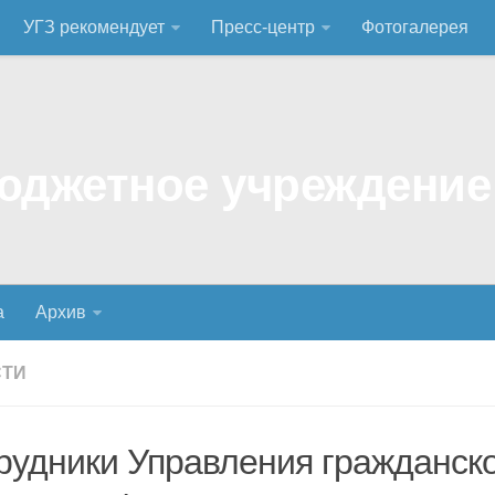
УГЗ рекомендует
Пресс-центр
Фотогалерея
а
Архив
СТИ
рудники Управления гражданск