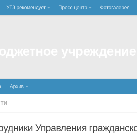
УГЗ рекомендует
Пресс-центр
Фотогалерея
а
Архив
СТИ
рудники Управления гражданск