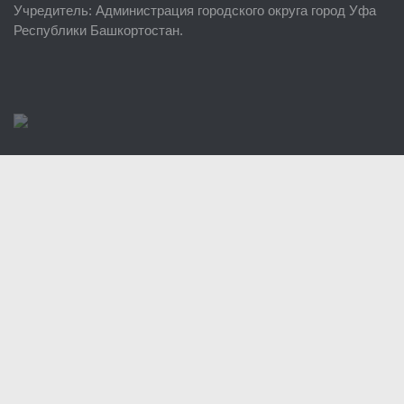
Учредитель
: Администрация городского округа город Уфа
Районные УГЗ
Республики Башкортостан.
Поисково-спасательный отряд г. Уфы
Учебно-методический отдел
Центр размещения пострадавших
Раскрытие информации
Отчеты о реализации муниципальных программ
Документы
История
Виды деятельности
Обслуживание опасных производственных объектов
Оказание платных образовательных услуг
УГЗ рекомендует
Памятки населению