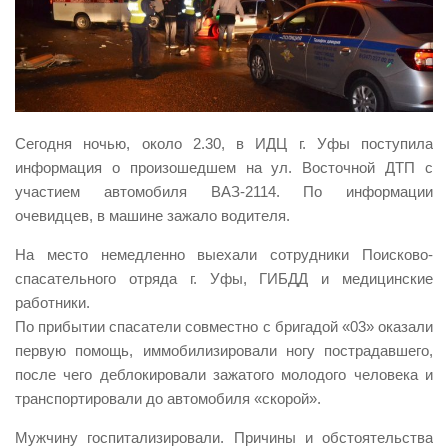
Виды деятельности
Обслуживание опасных производственных объектов
Оказание платных образовательных услуг
УГЗ рекомендует
Сегодня ночью, около 2.30, в ИДЦ г. Уфы поступила
Памятки населению
информация о произошедшем на ул. Восточной ДТП с
участием автомобиля ВАЗ-2114. По информации
Как стать спасателем
очевидцев, в машине зажало водителя.
Уголок гражданской обороны
На место немедленно выехали сотрудники Поисково-
Пресс-центр
спасательного отряда г. Уфы, ГИБДД и медицинские
СМИ о нас
работники.
По прибытии спасатели совместно с бригадой «03» оказали
Конкурсы
первую помощь, иммобилизировали ногу пострадавшего,
Наша работа
после чего деблокировали зажатого молодого человека и
транспортировали до автомобиля «скорой».
Фотогалерея
Обращения
Мужчину госпитализировали. Причины и обстоятельства