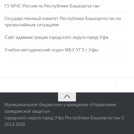
ГУ МЧС России по Республике Башкортостан
Государственный комитет Республики Башкортостан по
чрезвычайным ситуациям
Сайт администрации городского округа город Уфа
Учебно-методический отдел МБУ УГЗ г. Уфы
Главная
Муниципальное бюджетное учреждение «
Управление
Об учреждении
гражданской защиты
»
городского округа город Уфа Республики Башкортостан ©
Руководство
2013-2026
ЕДДС г. Уфы