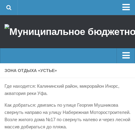
Главная
Об учреждении
Руководство
ЕДДС г. Уфы
Районные УГЗ
Главные новости
ЗОНА ОТДЫХА «УСТЬЕ»
Поисково-спасательный отряд г. Уфы
Новости
Учебно-методический отдел
Где находится: Калининский район, микрорайон Инорс,
Оперативная сводка
Центр размещения пострадавших
акватория реки Уфа.
Архив
Раскрытие информации
Как добраться: двигаясь по улице Георгия Мушникова
свернуть направо на улицу Набережная Моторостроителей.
Отчеты о реализации муниципальных программ
Половодье
Возле жилого дома №17 по свернуть налево и через лесной
Документы
Купальный сезон
массив добираться до пляжа.
История