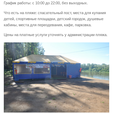
График работы: с 10:00 до 22:00, без выходных.
Виды деятельности
Что есть на пляже: спасательный пост, места для купания
Обслуживание опасных производственных объектов
детей, спортивные площадки, детский городок, душевые
Оказание платных образовательных услуг
кабины, места для переодевания, кафе, парковка.
УГЗ рекомендует
Цены на платные услуги уточнять у администрации пляжа.
Памятки населению
Как стать спасателем
Уголок гражданской обороны
Пресс-центр
СМИ о нас
Конкурсы
Наша работа
Фотогалерея
Обращения