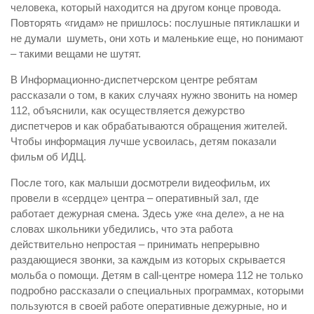
человека, который находится на другом конце провода.
Контакты
Повторять «гидам» не пришлось: послушные пятиклашки и
не думали
шуметь, они хоть и маленькие еще, но понимают
Вакансии
– такими вещами не шутят.
В Информационно-диспетчерском центре ребятам
рассказали о том, в каких случаях нужно звонить на номер
112, объяснили, как осуществляется дежурство
диспетчеров и как обрабатываются обращения жителей.
Чтобы информация лучше усвоилась, детям показали
фильм об ИДЦ.
После того, как малыши досмотрели видеофильм, их
провели в «сердце» центра – оперативный зал, где
работает дежурная смена. Здесь уже «на деле», а не на
словах школьники убедились, что эта работа
действительно непростая – принимать непрерывно
раздающиеся звонки, за каждым из которых скрывается
мольба о помощи. Детям в
call
-центре номера 112 не только
подробно рассказали о специальных программах, которыми
пользуются в своей работе оперативные дежурные, но и