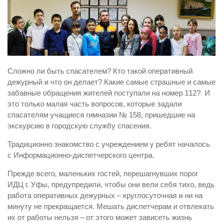
Виды деятельности
Обслуживание опасных производственных объектов
Оказание платных образовательных услуг
УГЗ рекомендует
Сложно ли быть спасателем? Кто такой оперативный
Памятки населению
дежурный и что он делает? Какие самые страшные и самые
забавные обращения жителей поступали на номер 112?
И
Как стать спасателем
это только малая часть вопросов, которые задали
Уголок гражданской обороны
спасателям учащиеся гимназии № 158, пришедшие на
экскурсию в городскую службу спасения.
Пресс-центр
Традиционно знакомство с учреждением у ребят началось
СМИ о нас
с Информационно-диспетчерского центра.
Конкурсы
Прежде всего, маленьких гостей, перешагнувших порог
Наша работа
ИДЦ г. Уфы, предупредили, чтобы они вели себя тихо, ведь
работа оперативных дежурных – круглосуточная и ни на
Фотогалерея
минуту не прекращается. Мешать диспетчерам и отвлекать
Обращения
их от работы нельзя – от этого может зависеть жизнь