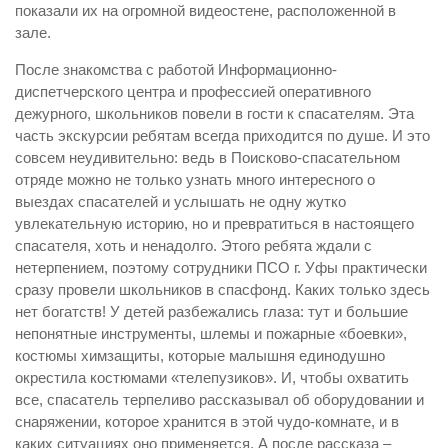
показали их на огромной видеостене, расположенной в
зале.
После знакомства с работой Информационно-
диспетчерского центра и профессией оперативного
дежурного, школьников повели в гости к спасателям. Эта
часть экскурсии ребятам всегда приходится по душе. И это
совсем неудивительно: ведь в Поисково-спасательном
отряде можно не только узнать много интересного о
выездах спасателей и услышать не одну жутко
увлекательную историю, но и превратиться в настоящего
спасателя, хоть и ненадолго. Этого ребята ждали с
нетерпением, поэтому сотрудники ПСО г. Уфы практически
сразу провели школьников в спасфонд. Каких только здесь
нет богатств! У детей разбежались глаза: тут и большие
непонятные инструменты, шлемы и пожарные «боевки»,
костюмы химзащиты, которые малышня единодушно
окрестила костюмами «телепузиков». И, чтобы охватить
все, спасатель терпеливо рассказывал об оборудовании и
снаряжении, которое хранится в этой чудо-комнате, и в
каких ситуациях оно применяется. А после рассказа –