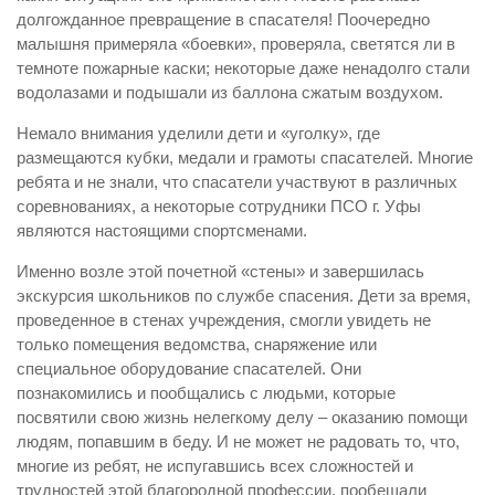
долгожданное превращение в спасателя! Поочередно
малышня примеряла «боевки», проверяла, светятся ли в
темноте пожарные каски; некоторые даже ненадолго стали
водолазами и подышали из баллона сжатым воздухом.
Немало внимания уделили дети и «уголку», где
размещаются кубки, медали и грамоты спасателей. Многие
ребята и не знали, что спасатели участвуют в различных
соревнованиях, а некоторые сотрудники ПСО г. Уфы
являются настоящими спортсменами.
Именно возле этой почетной «стены» и завершилась
экскурсия школьников по службе спасения. Дети за время,
проведенное в стенах учреждения, смогли увидеть не
только помещения ведомства, снаряжение или
специальное оборудование спасателей. Они
познакомились и пообщались с людьми, которые
посвятили свою жизнь нелегкому делу – оказанию помощи
людям, попавшим в беду. И не может не радовать то, что,
многие из ребят, не испугавшись всех сложностей и
трудностей этой благородной профессии, пообещали