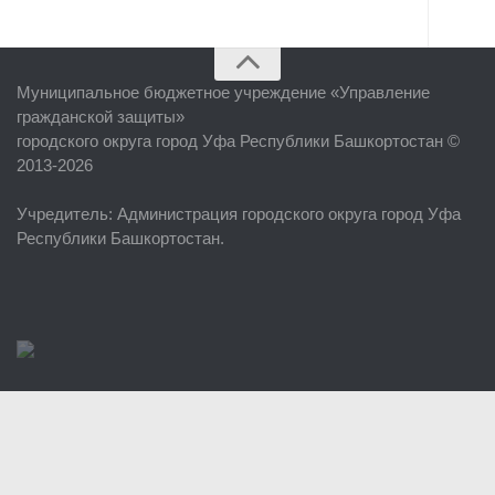
Главная
Муниципальное бюджетное учреждение «
Управление
Об учреждении
гражданской защиты
»
городского округа город Уфа Республики Башкортостан ©
Руководство
2013-2026
ЕДДС г. Уфы
Учредитель
: Администрация городского округа город Уфа
Районные УГЗ
Республики Башкортостан.
Поисково-спасательный отряд г. Уфы
Учебно-методический отдел
Центр размещения пострадавших
Раскрытие информации
Отчеты о реализации муниципальных программ
Документы
История