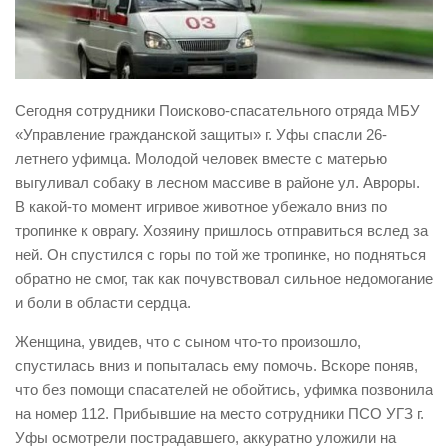
Виды деятельности
Обслуживание опасных производственных объектов
Оказание платных образовательных услуг
Сегодня сотрудники Поисково-спасательного отряда МБУ
УГЗ рекомендует
«Управление гражданской защиты» г. Уфы спасли 26-
летнего уфимца. Молодой человек вместе с матерью
Памятки населению
выгуливал собаку в лесном массиве в районе ул. Авроры.
Как стать спасателем
В какой-то момент игривое животное убежало вниз по
Уголок гражданской обороны
тропинке к оврагу. Хозяину пришлось отправиться вслед за
ней. Он спустился с горы по той же тропинке, но подняться
Пресс-центр
обратно не смог, так как почувствовал сильное недомогание
СМИ о нас
и боли в области сердца.
Конкурсы
Женщина, увидев, что с сыном что-то произошло,
Наша работа
спустилась вниз и попыталась ему помочь. Вскоре поняв,
что без помощи спасателей не обойтись, уфимка позвонила
Фотогалерея
на номер 112. Прибывшие на место сотрудники ПСО УГЗ г.
Обращения
Уфы осмотрели пострадавшего, аккуратно уложили на