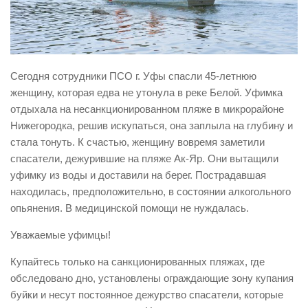
Виды деятельности
Обслуживание опасных производственных объектов
Оказание платных образовательных услуг
Сегодня сотрудники ПСО г. Уфы спасли 45-летнюю
УГЗ рекомендует
женщину, которая едва не утонула в реке Белой. Уфимка
отдыхала на несанкционированном пляже в микрорайоне
Памятки населению
Нижегородка, решив искупаться, она заплыла на глубину и
Как стать спасателем
стала тонуть. К счастью, женщину вовремя заметили
Уголок гражданской обороны
спасатели, дежурившие на пляже Ак-Яр. Они вытащили
уфимку из воды и доставили на берег. Пострадавшая
Пресс-центр
находилась, предположительно, в состоянии алкогольного
СМИ о нас
опьянения. В медицинской помощи не нуждалась.
Конкурсы
Уважаемые уфимцы!
Наша работа
Купайтесь только на санкционированных пляжах, где
Фотогалерея
обследовано дно, установлены ограждающие зону купания
буйки и несут постоянное дежурство спасатели, которые
Обращения