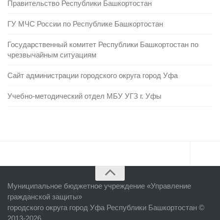
Правительство Республики Башкортостан
ГУ МЧС России по Республике Башкортостан
Государственный комитет Республики Башкортостан по
чрезвычайным ситуациям
Сайт администрации городского округа город Уфа
Учебно-методический отдел МБУ УГЗ г. Уфы
Главная
Муниципальное бюджетное учреждение «
Управление
Об учреждении
гражданской защиты
»
городского округа город Уфа Республики Башкортостан ©
Руководство
2013-2026