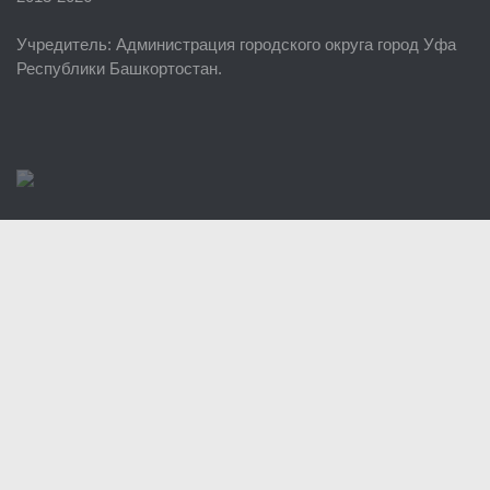
ЕДДС г. Уфы
Учредитель
: Администрация городского округа город Уфа
Районные УГЗ
Республики Башкортостан.
Поисково-спасательный отряд г. Уфы
Учебно-методический отдел
Центр размещения пострадавших
Раскрытие информации
Отчеты о реализации муниципальных программ
Документы
История
Виды деятельности
Обслуживание опасных производственных объектов
Оказание платных образовательных услуг
УГЗ рекомендует