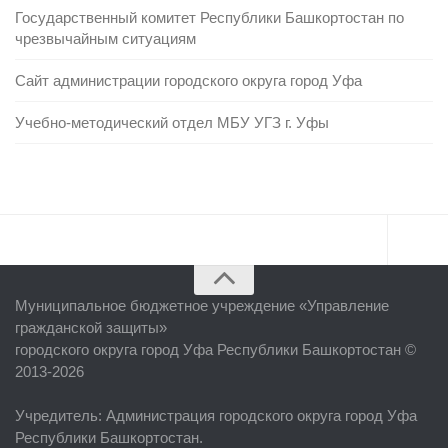
Государственный комитет Республики Башкортостан по
чрезвычайным ситуациям
Сайт администрации городского округа город Уфа
Учебно-методический отдел МБУ УГЗ г. Уфы
Главная
Муниципальное бюджетное учреждение «
Управление
Об учреждении
гражданской защиты
»
городского округа город Уфа Республики Башкортостан ©
Руководство
2013-2026
ЕДДС г. Уфы
Учредитель
: Администрация городского округа город Уфа
Районные УГЗ
Республики Башкортостан.