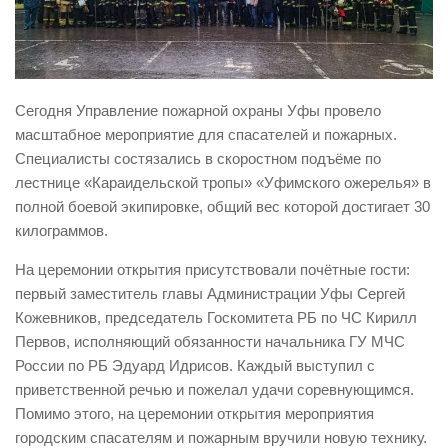
Виды деятельности
Обслуживание опасных производственных объектов
Оказание платных образовательных услуг
Сегодня Управление пожарной охраны Уфы провело
УГЗ рекомендует
масштабное мероприятие для спасателей и пожарных.
Специалисты состязались в скоростном подъёме по
Памятки населению
лестнице «Караидельской тропы» «Уфимского ожерелья» в
Как стать спасателем
полной боевой экипировке, общий вес которой достигает 30
Уголок гражданской обороны
килограммов.
Пресс-центр
На церемонии открытия присутствовали почётные гости:
первый заместитель главы Администрации Уфы Сергей
СМИ о нас
Кожевников, председатель Госкомитета РБ по ЧС Кирилл
Конкурсы
Первов, исполняющий обязанности начальника ГУ МЧС
Наша работа
России по РБ Эдуард Идрисов. Каждый выступил с
приветственной речью и пожелал удачи соревнующимся.
Фотогалерея
Помимо этого, на церемонии открытия мероприятия
Обращения
городским спасателям и пожарным вручили новую технику.