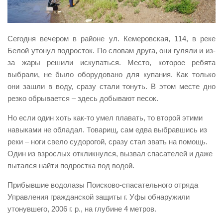
Виды деятельности
Обслуживание опасных производственных объектов
Сегодня вечером в районе ул. Кемеровская, 114, в реке
Оказание платных образовательных услуг
Белой утонул подросток. По словам друга, они гуляли и из-
за жары решили искупаться. Место, которое ребята
УГЗ рекомендует
выбрали, не было оборудовано для купания. Как только
Памятки населению
они зашли в воду, сразу стали тонуть. В этом месте дно
Как стать спасателем
резко обрывается – здесь добывают песок.
Уголок гражданской обороны
Но если один хоть как-то умел плавать, то второй этими
навыками не обладал. Товарищ, сам едва выбравшись из
Пресс-центр
реки – ноги свело судорогой, сразу стал звать на помощь.
СМИ о нас
Один из взрослых откликнулся, вызвал спасателей и даже
Конкурсы
пытался найти подростка под водой.
Наша работа
Прибывшие водолазы Поисково-спасательного отряда
Управления гражданской защиты г. Уфы обнаружили
Фотогалерея
утонувшего, 2006 г. р., на глубине 4 метров.
Обращения