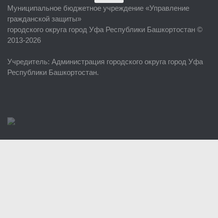
Муниципальное бюджетное учреждение «
Управление
Об учреждении
гражданской защиты
»
городского округа город Уфа Республики Башкортостан ©
Руководство
2013-2026
ЕДДС г. Уфы
Учредитель
: Администрация городского округа город Уфа
Районные УГЗ
Республики Башкортостан.
Поисково-спасательный отряд г. Уфы
Учебно-методический отдел
Центр размещения пострадавших
Раскрытие информации
Отчеты о реализации муниципальных программ
Документы
История
Виды деятельности
Обслуживание опасных производственных объектов