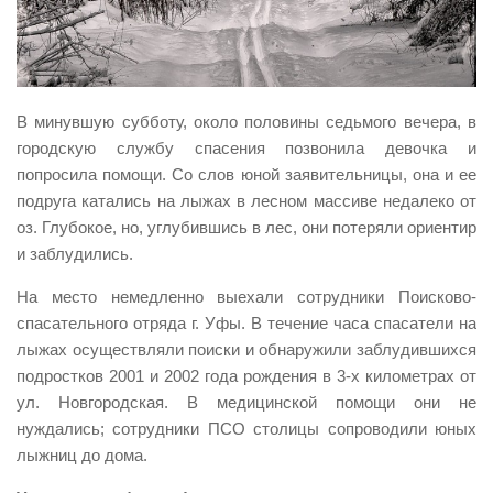
Виды деятельности
Обслуживание опасных производственных объектов
Оказание платных образовательных услуг
В минувшую субботу, около половины седьмого вечера, в
УГЗ рекомендует
городскую службу спасения позвонила девочка и
попросила помощи. Со слов юной заявительницы, она и ее
Памятки населению
подруга катались на лыжах в лесном массиве недалеко от
Как стать спасателем
оз. Глубокое, но, углубившись в лес, они потеряли ориентир
Уголок гражданской обороны
и заблудились.
Пресс-центр
На место немедленно выехали сотрудники Поисково-
спасательного отряда г. Уфы. В течение часа спасатели на
СМИ о нас
лыжах осуществляли поиски и обнаружили заблудившихся
Конкурсы
подростков 2001 и 2002 года рождения в 3-х километрах от
Наша работа
ул. Новгородская. В медицинской помощи они не
нуждались; сотрудники ПСО столицы сопроводили юных
Фотогалерея
лыжниц до дома.
Обращения