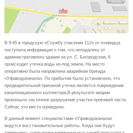
Виды деятельности
Обслуживание опасных производственных объектов
Оказание платных образовательных услуг
УГЗ рекомендует
В 9:45 в городскую «Службу спасения 112» от очевидца
Памятки населению
поступила информация о том, что неподалеку от
административного здания на ул. С. Богородская, 6
Как стать спасателем
происходит утечка воды из-под земли. На место
Уголок гражданской обороны
оперативно была направлена аварийная бригада
Пресс-центр
«Уфаводоканала». По прибытии было установлено, что
предварительной причиной утечки является повреждение
СМИ о нас
канализационного коллектора.В результате аварии
Конкурсы
произошло частичное разрушение участка проезжей части.
Сейчас это место ограждено.
Наша работа
В данный момент специалистами «Уфаводоканала»
Фотогалерея
ведутся восстановительные работы. Когда они будут
Обращения
завершены, сотрудники коммунальных служб приступят к