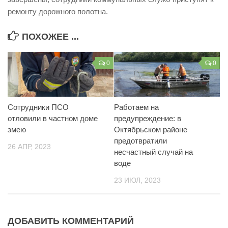
ремонту дорожного полотна.
Контакты
Вакансии
ПОХОЖЕЕ ...
0
0
Сотрудники ПСО
Работаем на
отловили в частном доме
предупреждение: в
змею
Октябрьском районе
предотвратили
26 АПР, 2023
несчастный случай на
воде
23 ИЮЛ, 2023
ДОБАВИТЬ КОММЕНТАРИЙ