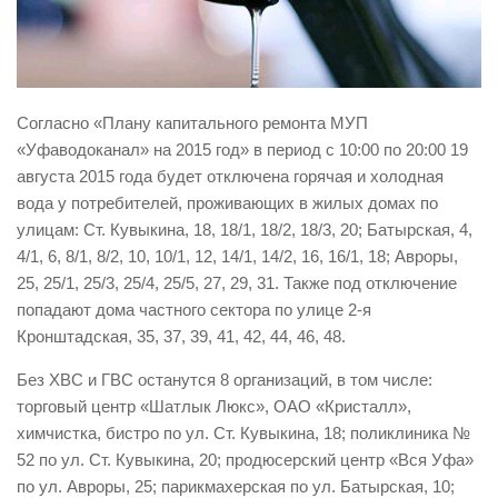
Виды деятельности
Обслуживание опасных производственных объектов
Оказание платных образовательных услуг
Согласно «Плану капитального ремонта МУП
УГЗ рекомендует
«Уфаводоканал» на 2015 год» в период с 10:00 по 20:00 19
августа 2015 года будет отключена горячая и холодная
Памятки населению
вода у потребителей, проживающих в жилых домах по
Как стать спасателем
улицам: Ст. Кувыкина, 18, 18/1, 18/2, 18/3, 20; Батырская, 4,
Уголок гражданской обороны
4/1, 6, 8/1, 8/2, 10, 10/1, 12, 14/1, 14/2, 16, 16/1, 18; Авроры,
25, 25/1, 25/3, 25/4, 25/5, 27, 29, 31. Также под отключение
Пресс-центр
попадают дома частного сектора по улице 2-я
СМИ о нас
Кронштадская, 35, 37, 39, 41, 42, 44, 46, 48.
Конкурсы
Без ХВС и ГВС останутся 8 организаций, в том числе:
Наша работа
торговый центр «Шатлык Люкс», ОАО «Кристалл»,
химчистка, бистро по ул. Ст. Кувыкина, 18; поликлиника №
Фотогалерея
52 по ул. Ст. Кувыкина, 20; продюсерский центр «Вся Уфа»
Обращения
по ул. Авроры, 25; парикмахерская по ул. Батырская, 10;