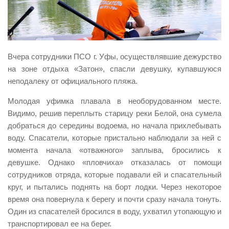
Виды деятельности
Обслуживание опасных производственных объектов
Оказание платных образовательных услуг
Вчера сотрудники ПСО г. Уфы, осуществлявшие дежурство
УГЗ рекомендует
на зоне отдыха «Затон», спасли девушку, купавшуюся
неподалеку от официального пляжа.
Памятки населению
Как стать спасателем
Молодая уфимка плавала в необорудованном месте.
Видимо, решив переплыть старицу реки Белой, она сумела
Уголок гражданской обороны
добраться до середины водоема, но начала прихлебывать
Пресс-центр
воду. Спасатели, которые пристально наблюдали за ней с
момента начала «отважного» заплыва, бросились к
СМИ о нас
девушке. Однако «пловчиха» отказалась от помощи
Конкурсы
сотрудников отряда, которые подавали ей и спасательный
Наша работа
круг, и пытались поднять на борт лодки. Через некоторое
время она повернула к берегу и почти сразу начала тонуть.
Фотогалерея
Один из спасателей бросился в воду, ухватил утопающую и
Обращения
транспортировал ее на берег.