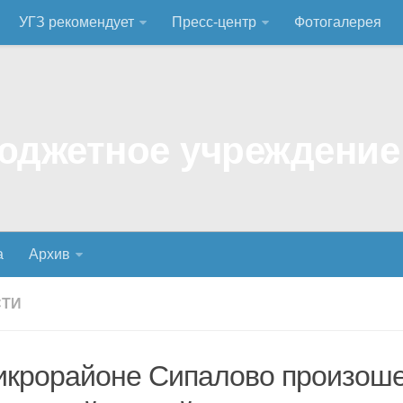
УГЗ рекомендует
Пресс-центр
Фотогалерея
а
Архив
СТИ
икрорайоне Сипалово произош