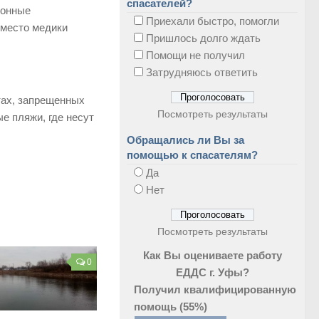
спасателей?
ионные
Приехали быстро, помогли
 место медики
Пришлось долго ждать
Помощи не получил
Затрудняюсь ответить
тах, запрещенных
Посмотреть результаты
е пляжи, где несут
Обращались ли Вы за
помощью к спасателям?
Да
Нет
Посмотреть результаты
Как Вы оцениваете работу
0
ЕДДС г. Уфы?
Получил квалифицированную
помощь
(55%)