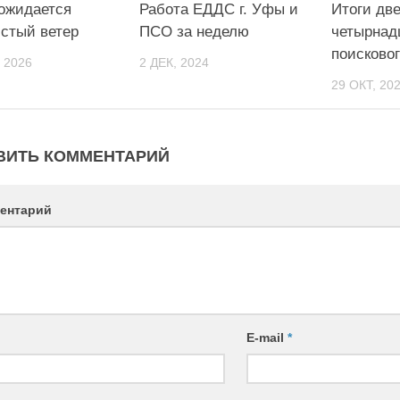
ожидается
Работа ЕДДС г. Уфы и
Итоги дв
стый ветер
ПСО за неделю
четырнад
поисковог
 2026
2 ДЕК, 2024
29 ОКТ, 20
ВИТЬ КОММЕНТАРИЙ
ентарий
E-mail
*