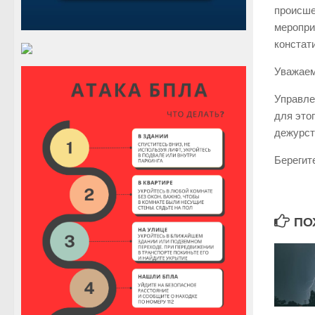
происше
меропри
констат
Уважае
Управле
для это
дежурст
Берегит
ПО