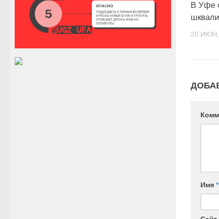
В Уфе 
шквали
20 ИЮН,
ДОБА
Комм
Имя
*