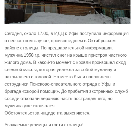
Виды деятельности
Обслуживание опасных производственных объектов
Оказание платных образовательных услуг
Сегодня, около 17.00, в ИДЦ г. Уфы поступила информация
УГЗ рекомендует
о несчастном случае, произошедшем в Октябрьском
районе столицы. По предварительной информации,
Памятки населению
мужчина 1958 г.р. чистил снег на крыше пристроя частного
Как стать спасателем
жилого дома. В какой-то момент с кровли произошел сход
Уголок гражданской обороны
снежной массы, которая увлекла за собой мужчину и
накрыла его с головой. На место были направлены
Пресс-центр
сотрудники Поисково-спасательного отряда г. Уфы и
СМИ о нас
бригада «скорой помощи». До прибытия экстренных служб
соседи откопали верхнюю часть пострадавшего, но
Конкурсы
мужчина уже скончался.
Наша работа
Обстоятельства инцидента выясняются.
Фотогалерея
Уважаемые уфимцы и гости столицы!
Обращения