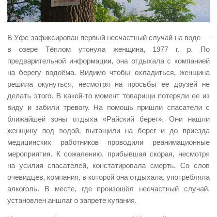
Виды деятельности
Обслуживание опасных производственных объектов
В Уфе зафиксирован первый несчастный случай на воде —
Оказание платных образовательных услуг
в озере Тёплом утонула женщина, 1977 г. р. По
предварительной информации, она отдыхала с компанией
УГЗ рекомендует
на берегу водоёма. Видимо чтобы охладиться, женщина
Памятки населению
решила окунуться, несмотря на просьбы ее друзей не
Как стать спасателем
делать этого. В какой-то момент товарищи потеряли ее из
виду и забили тревогу. На помощь пришли спасатели с
Уголок гражданской обороны
ближайшей зоны отдыха «Райский берег». Они нашли
Пресс-центр
женщину под водой, вытащили на берег и до приезда
медицинских работников проводили реанимационные
СМИ о нас
мероприятия. К сожалению, прибывшая скорая, несмотря
Конкурсы
на усилия спасателей, констатировала смерть. Со слов
Наша работа
очевидцев, компания, в которой она отдыхала, употребляла
алкоголь. В месте, где произошёл несчастный случай,
Фотогалерея
установлен аншлаг о запрете купания.
Обращения