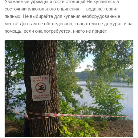
Уважаемые уфимцы и гости столицы! Не купайтесь в
Контакты
состоянии алкогольного опьянения — вода не терпит
пьяных! Не выбирайте для купания необорудованные
Вакансии
места! Дно там не обследовано, спасатели не дежурят, и на
помощь, если она потребуется, никто не придёт.