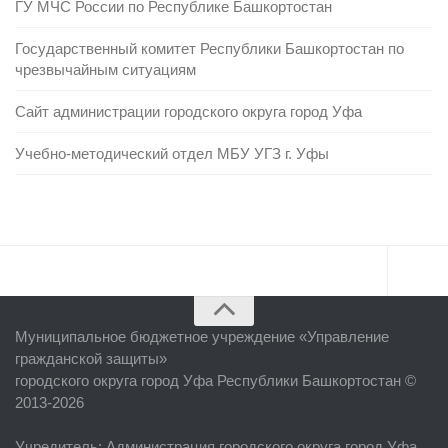
ГУ МЧС России по Республике Башкортостан
Государственный комитет Республики Башкортостан по
чрезвычайным ситуациям
Сайт администрации городского округа город Уфа
Учебно-методический отдел МБУ УГЗ г. Уфы
Главная
Муниципальное бюджетное учреждение «
Управление
Об учреждении
гражданской защиты
»
городского округа город Уфа Республики Башкортостан ©
Руководство
2013-2026
ЕДДС г. Уфы
Учредитель
: Администрация городского округа город Уфа