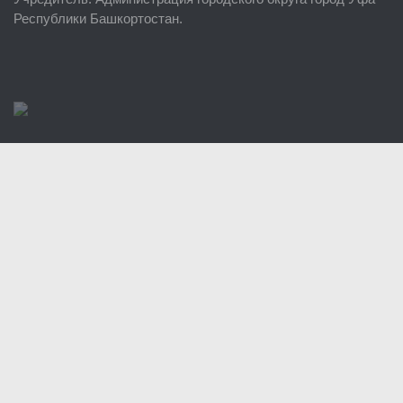
Районные УГЗ
Республики Башкортостан.
Поисково-спасательный отряд г. Уфы
Учебно-методический отдел
Центр размещения пострадавших
Раскрытие информации
Отчеты о реализации муниципальных программ
Документы
История
Виды деятельности
Обслуживание опасных производственных объектов
Оказание платных образовательных услуг
УГЗ рекомендует
Памятки населению
Как стать спасателем