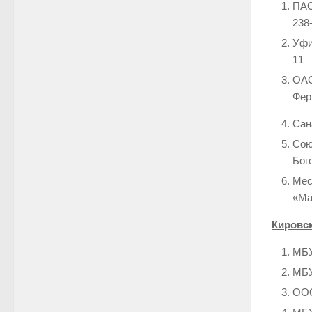
ПАО
238-
Уфи
11
ОАО
Фери
Сан
Сою
Бого
Мес
«Ма
Кировс
МБУ
МБУ
ООО