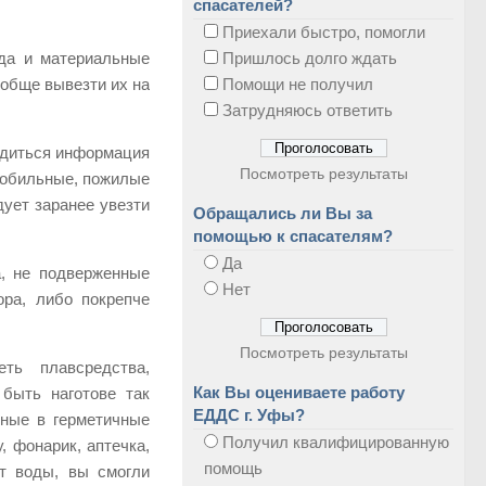
спасателей?
Приехали быстро, помогли
ода и материальные
Пришлось долго ждать
ообще вывезти их на
Помощи не получил
Затрудняюсь ответить
одиться информация
Посмотреть результаты
мобильные, пожилые
ует заранее увезти
Обращались ли Вы за
помощью к спасателям?
Да
а, не подверженные
Нет
ора, либо покрепче
Посмотреть результаты
ть плавсредства,
Как Вы оцениваете работу
быть наготове так
ЕДДС г. Уфы?
ные в герметичные
Получил квалифицированную
 фонарик, аптечка,
помощь
от воды, вы смогли