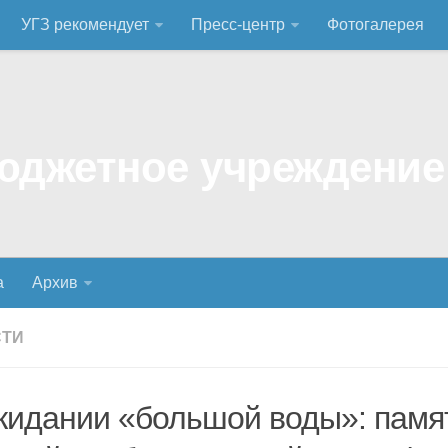
УГЗ рекомендует
Пресс-центр
Фотогалерея
а
Архив
СТИ
жидании «большой воды»: памя