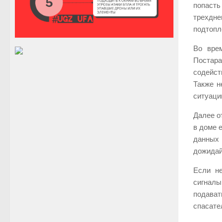
попасть
трехдне
подтопл
Во вре
Постара
содейст
Также н
ситуаци
Далее о
в доме 
данных 
дожидай
Если н
сигналы
подават
спасате