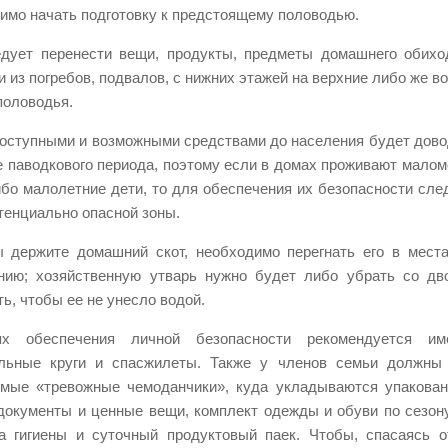
имо начать подготовку к предстоящему половодью.
едует перенести вещи, продукты, предметы домашнего обих
и из погребов, подвалов, с нижних этажей на верхние либо же в
половодья.
оступными и возможными средствами до населения будет дов
е паводкового периода, поэтому если в домах проживают мало
бо малолетние дети, то для обеспечения их безопасности след
отенциально опасной зоны.
 держите домашний скот, необходимо перегнать его в мест
нию; хозяйственную утварь нужно будет либо убрать со дв
ть, чтобы ее не унесло водой.
х обеспечения личной безопасности рекомендуется име
льные круги и спасжилеты. Также у членов семьи должны 
мые «тревожные чемоданчики», куда укладываются упакован
документы и ценные вещи, комплект одежды и обуви по сезону,
а гигиены и суточный продуктовый паек. Чтобы, спасаясь 