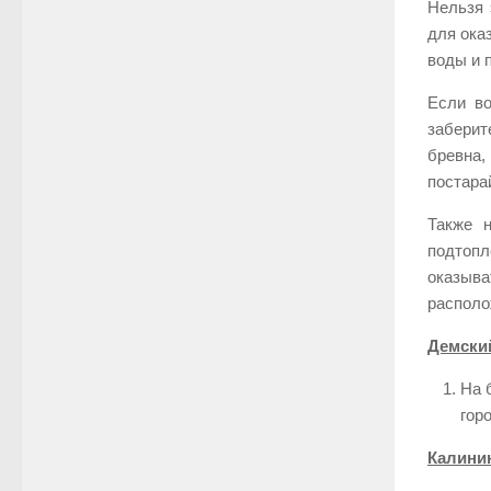
Нельзя 
для ока
воды и 
Если во
заберит
бревна
постара
Также н
подтоп
оказыв
располо
Демски
На 
гор
Калини