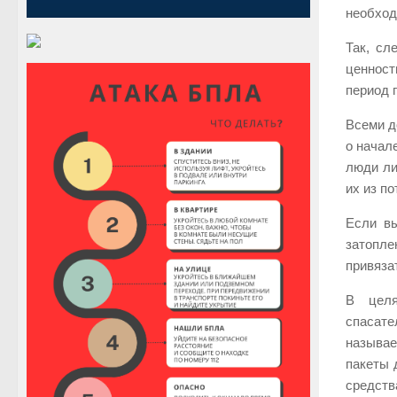
необход
Так, сл
ценност
период 
Всеми д
о начал
люди ли
их из п
Если вы
затопле
привяза
В целя
спасате
называе
пакеты 
средств