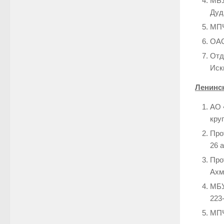
МБУ
Дуд
МПЧ
ОАО
Отд
Иски
Ленинс
АО 
кру
Про
26 а
Про
Ахм
МБУ
223
МПЧ