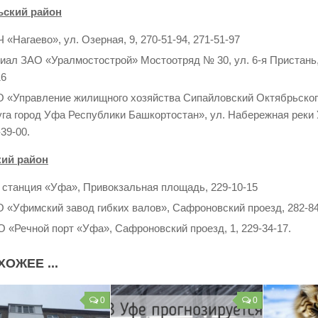
ьский район
 «Нагаево», ул. Озерная, 9, 270-51-94, 271-51-97
иал ЗАО «Уралмостострой» Мостоотряд № 30, ул. 6-я Пристань, 6
16
 «Управление жилищного хозяйства Сипайловский Октябрьского
уга город Уфа Республики Башкортостан», ул. Набережная реки У
39-00.
кий район
 станция «Уфа», Привокзальная площадь, 229-10-15
 «Уфимский завод гибких валов», Сафроновский проезд, 282-84
 «Речной порт «Уфа», Сафроновский проезд, 1, 229-34-17.
ХОЖЕЕ ...
0
0