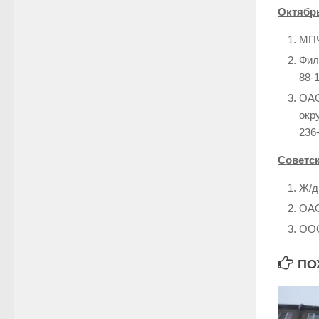
Октябр
МПЧ
Фил
88-
ОАО
окр
236-
Советс
Ж/д
ОАО
ООО
ПО