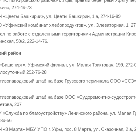
 «СПБ Кировского района» г. Уфы, правый берег реки Уфы у пе
кино, 274-49-73
 «Цветы Башкирии», ул. Цветы Башкирии, 1 а, 274-16-89
 «Уфимский комбинат хлебопродуктов», ул. Элеваторная, 1, 27
ел по работе с отдаленными территориями Администрации Киров
нская, 59/2, 222-14-76.
кий район
«Башспирт», Уфимский филиал, ул. Малая Трактовая, 199, 272-0
глосуточный 292-76-28
тивопаводковый штаб на базе Грузового терминала ООО «ССЗ»,
тивопаводковый штаб на базе ООО «Судоремонтно-судостроите
етова, 207
 «Служба по благоустройству» Ленинского района, ул. Малая Гр
-89-56
 «8 Марта» МБУ УПО г. Уфы, пос. 8 Марта, ул. Сказочная, 2 а, 2