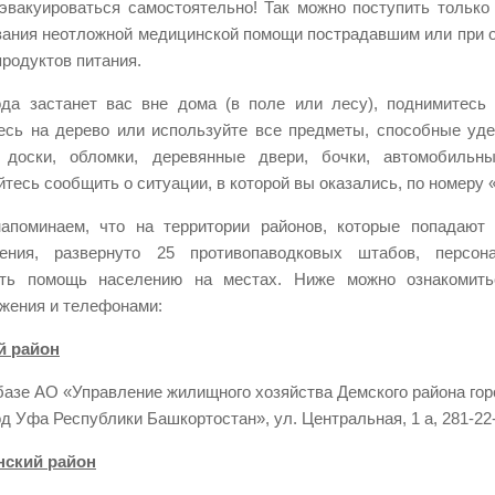
эвакуироваться самостоятельно! Так можно поступить только 
зания неотложной медицинской помощи пострадавшим или при о
продуктов питания.
да застанет вас вне дома (в поле или лесу), поднимитесь
есь на дерево или используйте все предметы, способные уде
, доски, обломки, деревянные двери, бочки, автомобиль
йтесь сообщить о ситуации, в которой вы оказались, по номеру 
апоминаем, что на территории районов, которые попадают 
ления, развернуто 25 противопаводковых штабов, персо
ать помощь населению на местах. Ниже можно ознакомит
жения и телефонами:
й район
базе АО «Управление жилищного хозяйства Демского района гор
од Уфа Республики Башкортостан», ул. Центральная, 1 а, 281-22
нский район