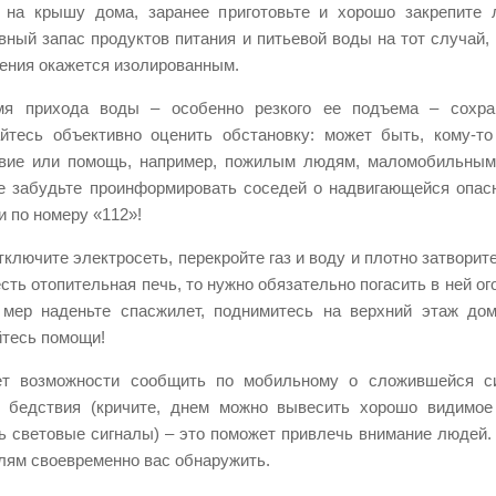
 на крышу дома, заранее приготовьте и хорошо закрепите 
вный запас продуктов питания и питьевой воды на тот случай,
ения окажется изолированным.
мя прихода воды – особенно резкого ее подъема – сохран
йтесь объективно оценить обстановку: может быть, кому-то
вие или помощь, например, пожилым людям, маломобильным 
е забудьте проинформировать соседей о надвигающейся опас
и по номеру «112»!
тключите электросеть, перекройте газ и воду и плотно затворите
есть отопительная печь, то нужно обязательно погасить в ней ог
мер наденьте спасжилет, поднимитесь на верхний этаж до
тесь помощи!
ет возможности сообщить по мобильному о сложившейся си
 бедствия (кричите, днем можно вывесить хорошо видимое
ь световые сигналы) – это поможет привлечь внимание людей. 
лям своевременно вас обнаружить.