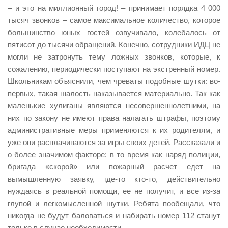
– и это на миллионный город! – принимает порядка 4 000
тысяч звонков – самое максимальное количество, которое
большинство юных гостей озвучивало, колебалось от
пятисот до тысячи обращений. Конечно, сотрудники ИДЦ не
могли не затронуть тему ложных звонков, которые, к
сожалению, периодически поступают на экстренный номер.
Школьникам объяснили, чем чреваты подобные шутки: во-
первых, такая шалость наказывается материально. Так как
маленькие хулиганы являются несовершеннолетними, на
них по закону не имеют права налагать штрафы, поэтому
административные меры применяются к их родителям, и
уже они расплачиваются за игры своих детей. Рассказали и
о более значимом факторе: в то время как наряд полиции,
бригада «скорой» или пожарный расчет едет на
вымышленную заявку, где-то кто-то, действительно
нуждаясь в реальной помощи, ее не получит, и все из-за
глупой и легкомысленной шутки. Ребята пообещали, что
никогда не будут баловаться и набирать номер 112 станут
только в случае необходимости.