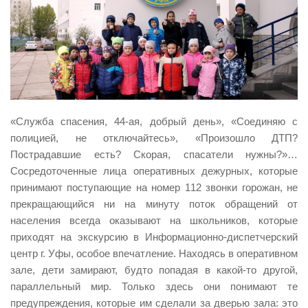
Виды деятельности
Обслуживание опасных производственных объектов
Оказание платных образовательных услуг
УГЗ рекомендует
Памятки населению
«Служба спасения, 44-ая, добрый день», «Соединяю с
Как стать спасателем
полицией, не отключайтесь», «Произошло ДТП?
Пострадавшие есть? Скорая, спасатели нужны?»…
Уголок гражданской обороны
Сосредоточенные лица оперативных дежурных, которые
Пресс-центр
принимают поступающие на номер 112 звонки горожан, не
прекращающийся ни на минуту поток обращений от
СМИ о нас
населения всегда оказывают на школьников, которые
Конкурсы
приходят на экскурсию в Информационно-диспетчерский
Наша работа
центр г. Уфы, особое впечатление. Находясь в оперативном
зале, дети замирают, будто попадая в какой-то другой,
Фотогалерея
параллельный мир. Только здесь они понимают те
Обращения
предупреждения, которые им сделали за дверью зала: это