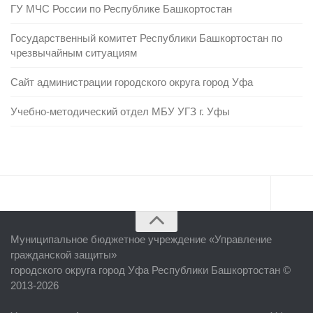
ГУ МЧС России по Республике Башкортостан
Государственный комитет Республики Башкортостан по
чрезвычайным ситуациям
Сайт администрации городского округа город Уфа
Учебно-методический отдел МБУ УГЗ г. Уфы
Главная
Муниципальное бюджетное учреждение «
Управление
Об учреждении
гражданской защиты
»
городского округа город Уфа Республики Башкортостан ©
Руководство
2013-2026
ЕДДС г. Уфы