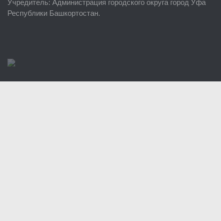
Учредитель
: Администрация городского округа город Уфа
Районные УГЗ
Республики Башкортостан.
Поисково-спасательный отряд г. Уфы
Учебно-методический отдел
Центр размещения пострадавших
Раскрытие информации
Отчеты о реализации муниципальных программ
Документы
История
Виды деятельности
Обслуживание опасных производственных объектов
Оказание платных образовательных услуг
УГЗ рекомендует
Памятки населению
Как стать спасателем