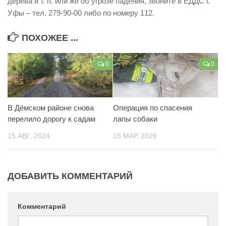
дерева и т. п. или же об угрозе падения, звоните в ЕДДС г.
Контакты
Уфы – тел. 279-90-00 либо по номеру 112.
Вакансии
ПОХОЖЕЕ ...
0
0
В Дёмском районе снова
Операция по спасения
перелило дорогу к садам
лапы собаки
15 АВГ, 2024
15 МАР, 2026
ДОБАВИТЬ КОММЕНТАРИЙ
Комментарий