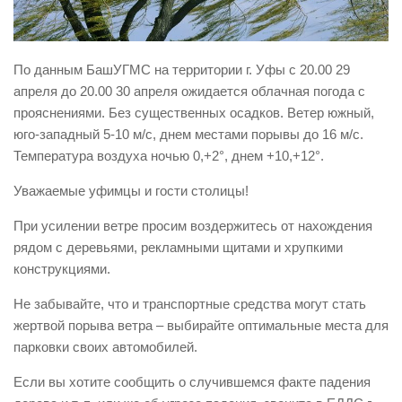
Виды деятельности
Обслуживание опасных производственных объектов
По данным БашУГМС на территории г. Уфы с 20.00 29
Оказание платных образовательных услуг
апреля до 20.00 30 апреля ожидается облачная погода с
прояснениями. Без существенных осадков. Ветер южный,
УГЗ рекомендует
юго-западный 5-10 м/с, днем местами порывы до 16 м/с.
Памятки населению
Температура воздуха ночью 0,+2°, днем +10,+12°.
Как стать спасателем
Уважаемые уфимцы и гости столицы!
Уголок гражданской обороны
При усилении ветре просим воздержитесь от нахождения
Пресс-центр
рядом с деревьями, рекламными щитами и хрупкими
СМИ о нас
конструкциями.
Конкурсы
Не забывайте, что и транспортные средства могут стать
жертвой порыва ветра – выбирайте оптимальные места для
Наша работа
парковки своих автомобилей.
Фотогалерея
Если вы хотите сообщить о случившемся факте падения
Обращения