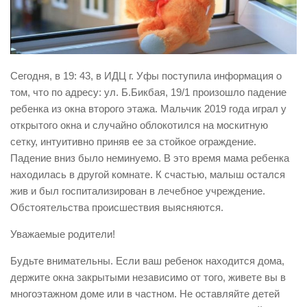
Виды деятельности
Обслуживание опасных производственных объектов
Оказание платных образовательных услуг
Сегодня, в 19: 43, в ИДЦ г. Уфы поступила информация о
УГЗ рекомендует
том, что по адресу: ул. Б.Бикбая, 19/1 произошло падение
ребенка из окна второго этажа. Мальчик 2019 года играл у
Памятки населению
открытого окна и случайно облокотился на москитную
Как стать спасателем
сетку, интуитивно приняв ее за стойкое ограждение.
Уголок гражданской обороны
Падение вниз было неминуемо. В это время мама ребенка
находилась в другой комнате. К счастью, малыш остался
Пресс-центр
жив и был госпитализирован в лечебное учреждение.
СМИ о нас
Обстоятельства происшествия выясняются.
Конкурсы
Уважаемые родители!
Наша работа
Будьте внимательны. Если ваш ребенок находится дома,
Фотогалерея
держите окна закрытыми независимо от того, живете вы в
многоэтажном доме или в частном. Не оставляйте детей
Обращения