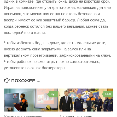
одних в комнате, где открыты окна, даже на короткий срок.
Контакты
Играя на подоконнике у открытого окна, маленькие дети не
понимают, что москитная сетка не столь безопасна и
Вакансии
воспринимают ее как защитный барьер. Любая секунда,
когда ребенок остался без вашего внимания, может стать
последней в его жизни.
Чтобы избежать беды, в доме, где есть маленькие дети,
нужно держать окна закрытыми на замок или на
вертикальном проветривании, зафиксированными на ключ.
Чтобы ребенок не смог отрыть окно самостоятельно,
установите на окнах блокираторы.
ПОХОЖЕЕ ...
0
0
Уфимские спасатели
И в огонь, и в воду