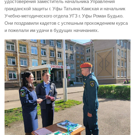
удостоверения заместитель начальника Управления
Контакты
гражданской защиты г. Уфы Татьяна Камская и начальник
Учебно-методического отдела УГЗ г. Уфы Роман Будько.
Вакансии
Они поздравили кадетов с успешным прохождением курса
и пожелали им удачи в будущих начинаниях.