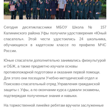
Виды деятельности
Обслуживание опасных производственных объектов
Оказание платных образовательных услуг
Сегодня десятиклассники МБОУ Школа № 157
УГЗ рекомендует
Калининского района Уфы получили удостоверения «Юный
спасатель». Этой чести удостоились 24 школьника,
Памятки населению
обучающихся в кадетском классе по профилю МЧС
Как стать спасателем
России.
Уголок гражданской обороны
Юные спасатели дополнительно занимались физкультурой
Пресс-центр
и ОБЖ, а также предметно изучали основы
противопожарной подготовки и оказания первой помощи.
СМИ о нас
Для этого они посещали Учебно-методический отдел и
Конкурсы
Поисково-спасательный отряд Управления гражданской
Наша работа
защиты г. Уфы, а по окончании курса сдавали экзамены,
подтверждая полученные знания и навыки.
Фотогалерея
На торжественной линейке ребятам вручили заслуженные
Обращения