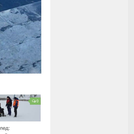
0
лед: