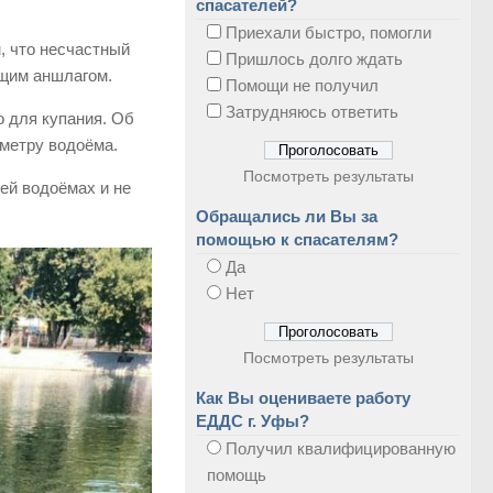
спасателей?
Приехали быстро, помогли
, что несчастный
Пришлось долго ждать
ющим аншлагом.
Помощи не получил
Затрудняюсь ответить
 для купания. Об
метру водоёма.
Посмотреть результаты
ей водоёмах и не
Обращались ли Вы за
помощью к спасателям?
Да
Нет
Посмотреть результаты
Как Вы оцениваете работу
ЕДДС г. Уфы?
Получил квалифицированную
помощь