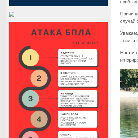
прибывш
Причины
случай 
Уважаем
этом со
Настоят
игнорир