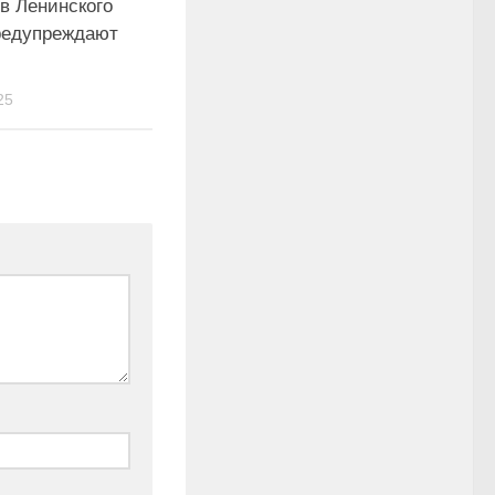
в Ленинского
редупреждают
25