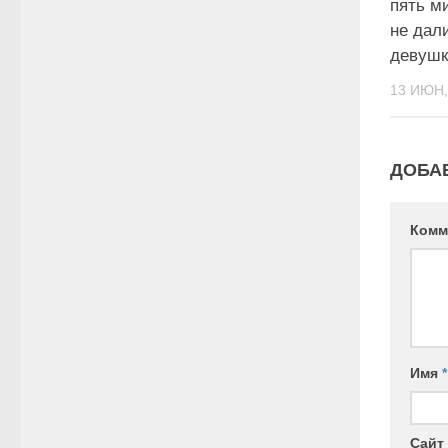
пять м
не дал
девушк
13 ИЮН,
ДОБА
Комм
Имя
*
Сайт