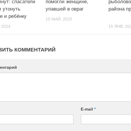
инут: спасатели
помогли женщине,
рыболово
и утонуть
упавшей в овраг
района п
е и ребёнку
15 МАЙ, 2025
 2024
15 ЯНВ, 20
ВИТЬ КОММЕНТАРИЙ
ентарий
E-mail
*