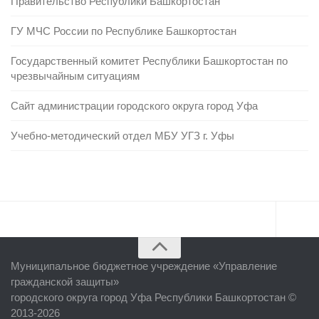
Правительство Республики Башкортостан
ГУ МЧС России по Республике Башкортостан
Государственный комитет Республики Башкортостан по
чрезвычайным ситуациям
Сайт администрации городского округа город Уфа
Учебно-методический отдел МБУ УГЗ г. Уфы
Главная
Муниципальное бюджетное учреждение «
Управление
Об учреждении
гражданской защиты
»
городского округа город Уфа Республики Башкортостан ©
Руководство
2013-2026