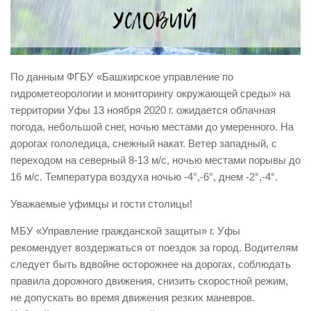
Виды деятельности
Обслуживание опасных производственных объектов
Оказание платных образовательных услуг
По данным ФГБУ «Башкирское управление по
УГЗ рекомендует
гидрометеорологии и мониторингу окружающей среды» на
территории Уфы 13 ноября 2020 г. ожидается облачная
Памятки населению
погода, небольшой снег, ночью местами до умеренного. На
Как стать спасателем
дорогах гололедица, снежный накат. Ветер западный, с
Уголок гражданской обороны
переходом на северный 8-13 м/с, ночью местами порывы до
16 м/с. Температура воздуха ночью -4°,-6°, днем -2°,-4°.
Пресс-центр
Уважаемые уфимцы и гости столицы!
СМИ о нас
Конкурсы
МБУ «Управление гражданской защиты» г. Уфы
рекомендует воздержаться от поездок за город. Водителям
Наша работа
следует быть вдвойне осторожнее на дорогах, соблюдать
Фотогалерея
правила дорожного движения, снизить скоростной режим,
не допускать во время движения резких маневров.
Обращения