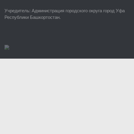
ЕДДС г. Уфы
Учредитель
: Администрация городского округа город Уфа
Районные УГЗ
Республики Башкортостан.
Поисково-спасательный отряд г. Уфы
Учебно-методический отдел
Центр размещения пострадавших
Раскрытие информации
Отчеты о реализации муниципальных программ
Документы
История
Виды деятельности
Обслуживание опасных производственных объектов
Оказание платных образовательных услуг
УГЗ рекомендует
Памятки населению