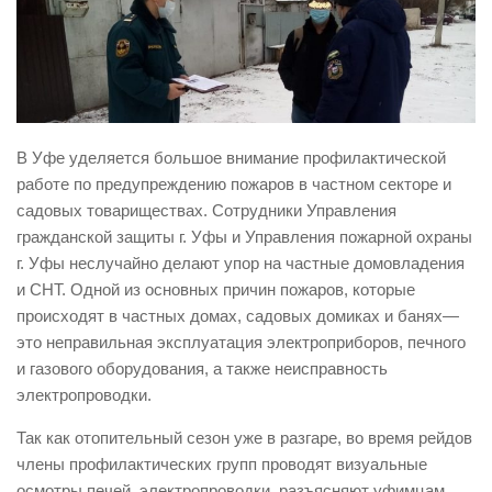
Виды деятельности
Обслуживание опасных производственных объектов
Оказание платных образовательных услуг
УГЗ рекомендует
В Уфе уделяется большое внимание профилактической
Памятки населению
работе по предупреждению пожаров в частном секторе и
садовых товариществах. Сотрудники Управления
Как стать спасателем
гражданской защиты г. Уфы и Управления пожарной охраны
Уголок гражданской обороны
г. Уфы неслучайно делают упор на частные домовладения
Пресс-центр
и СНТ. Одной из основных причин пожаров, которые
происходят в частных домах, садовых домиках и банях—
СМИ о нас
это неправильная эксплуатация электроприборов, печного
Конкурсы
и газового оборудования, а также неисправность
электропроводки.
Наша работа
Так как отопительный сезон уже в разгаре, во время рейдов
Фотогалерея
члены профилактических групп проводят визуальные
Обращения
осмотры печей, электропроводки, разъясняют уфимцам,