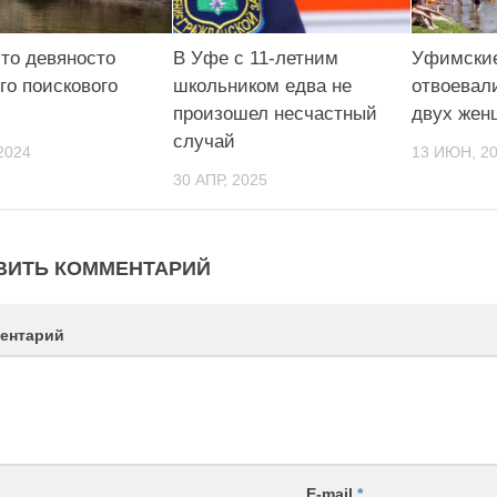
сто девяносто
В Уфе с 11-летним
Уфимские
го поискового
школьником едва не
отвоевал
произошел несчастный
двух жен
случай
2024
13 ИЮН, 2
30 АПР, 2025
ВИТЬ КОММЕНТАРИЙ
ентарий
E-mail
*