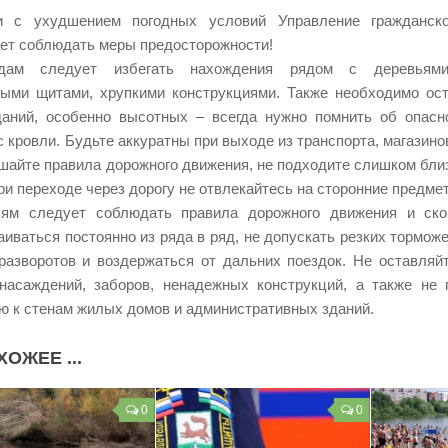
и с ухудшением погодных условий Управление гражданск
ет соблюдать меры предосторожности!
дам следует избегать нахождения рядом с деревьями,
ыми щитами, хрупкими конструкциями. Также необходимо ос
аний, особенно высотных – всегда нужно помнить об опасн
с кровли. Будьте аккуратны при выходе из транспорта, магазинов
шайте правила дорожного движения, не подходите слишком близ
при переходе через дорогу не отвлекайтесь на сторонние предме
лям следует соблюдать правила дорожного движения и ско
аиваться постоянно из ряда в ряд, не допускать резких тормож
разворотов и воздержаться от дальних поездок. Не оставляй
насаждений, заборов, ненадежных конструкций, а также не 
ю к стенам жилых домов и административных зданий.
ХОЖЕЕ ...
0
0