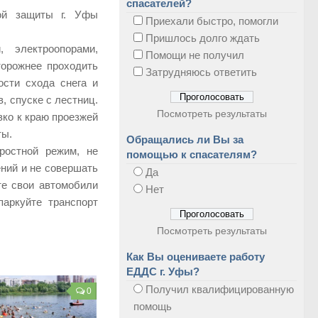
спасателей?
ой защиты г. Уфы
Приехали быстро, помогли
Пришлось долго ждать
 электроопорами,
Помощи не получил
торожнее проходить
Затрудняюсь ответить
ости схода снега и
, спуске с лестниц.
Посмотреть результаты
ко к краю проезжей
ты.
Обращались ли Вы за
ростной режим, не
помощью к спасателям?
ений и не совершать
Да
те свои автомобили
Нет
паркуйте транспорт
Посмотреть результаты
Как Вы оцениваете работу
ЕДДС г. Уфы?
Получил квалифицированную
0
помощь