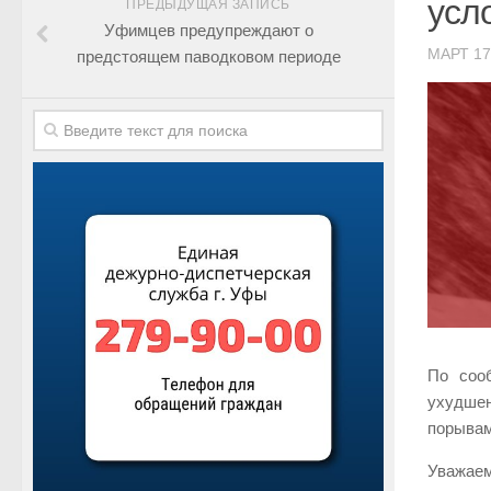
усл
ПРЕДЫДУЩАЯ ЗАПИСЬ
Уфимцев предупреждают о
МАРТ 17
предстоящем паводковом периоде
По соо
ухудшен
порывам
Уважаем