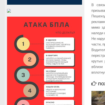
В связ
призыва
Пешехо
рекламн
мимо зд
наледи 
Не нару
части, 
Водите
перестр
крутых 
вблизи 
вплотну
ПО