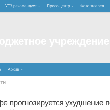
УГЗ рекомендует
Пресс-центр
Фотогалерея
а
Архив
СТИ
фе прогнозируется ухудшение 