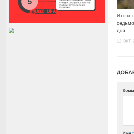
Итоги 
седьмо
дня
12 ОКТ, 
ДОБА
Комм
Имя
*