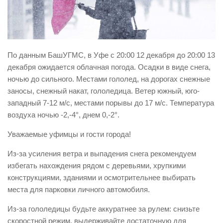
Виды деятельности
Обслуживание опасных производственных объектов
Оказание платных образовательных услуг
По данным БашУГМС, в Уфе с 20:00 12 декабря до 20:00 13
УГЗ рекомендует
декабря ожидается облачная погода. Осадки в виде снега,
ночью до сильного. Местами гололед, на дорогах снежные
Памятки населению
заносы, снежный накат, гололедица. Ветер южный, юго-
Как стать спасателем
западный 7-12 м/с, местами порывы до 17 м/с. Температура
Уголок гражданской обороны
воздуха ночью -2,-4°, днем 0,-2°.
Пресс-центр
Уважаемые уфимцы и гости города!
СМИ о нас
Из-за усиления ветра и выпадения снега рекомендуем
Конкурсы
избегать нахождения рядом с деревьями, хрупкими
конструкциями, зданиями и осмотрительнее выбирать
Наша работа
места для парковки личного автомобиля.
Фотогалерея
Из-за гололедицы будьте аккуратнее за рулем: снизьте
Обращения
скоростной режим, выдерживайте достаточную для