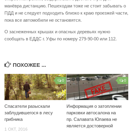
манёвра дистанцию. Пешеходам тоже не стоит забывать о
Контакты
ПДД и не следует подходить близко к краю проезжей части,
Вакансии
пока все автомобили не остановятся.
О заснеженных крышах и опасных деревьях нужно
сообщать в ЕДДС г. Уфы по номеру 279-90-00 или 112.
ПОХОЖЕЕ ...
0
0
Спасатели разыскали
Информация о затоплении
заблудившегося в лесу
парковки автосалона на
грибника
пр. Салавата Юлаева не
является достоверной
1 ОКТ, 2016